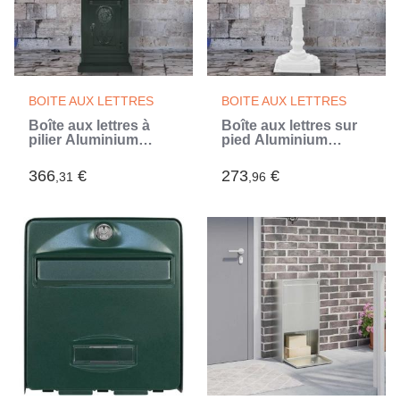
BOITE AUX LETTRES
BOITE AUX LETTRES
Boîte aux lettres à
Boîte aux lettres sur
pilier Aluminium
pied Aluminium
Vintage antirouille
Vintage Antirouille
Vert (Vert)
Blanc (Blanc)
366
€
273
€
,31
,96