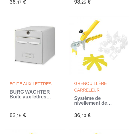
36
€
98
€
,47
,25
Gris anthracite
GRENOUILLÈRE
BOITE AUX LETTRES
CARRELEUR
BURG WACHTER
Boîte aux lettres
Système de
Balthazar en acier
nivellement de
galvanisé - 2 portes -
carrelage 250 cales
Blanc
500 clips 1 mm
82
€
36
€
,16
,40