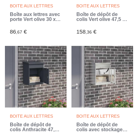
BOITE AUX LETTRES
BOITE AUX LETTRES
Boîte aux lettres avec
Boîte de dépôt de
porte Vert olive 30 x
colis Vert olive 47,5 x
20 x 55 cm Acier
38 x 59 cm Acier
86
€
158
€
,67
,36
BOITE AUX LETTRES
BOITE AUX LETTRES
Boîte de dépôt de
Boîte de dépôt de
colis Anthracite 47,5 x
colis avec stockage
38 x 59 cm Acier
Argenté 47,5 x 38 x 59