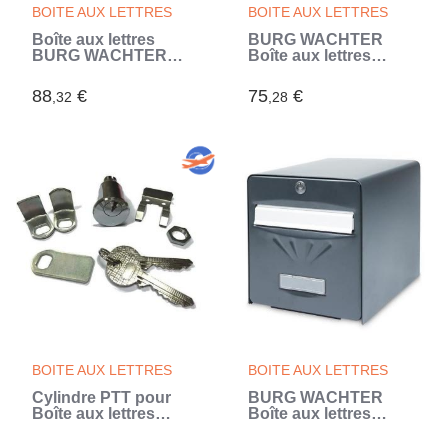
BOITE AUX LETTRES
BOITE AUX LETTRES
Boîte aux lettres
BURG WACHTER
BURG WACHTER
Boîte aux lettres
BALTIC 2 Portes - Sur
Balthazar en acier
pied - Acier galvanisé
galvanisé - 1 porte -
88
€
75
€
,32
,28
- Ouverture latérale -
Noir
Noir - Fabriqué en
France
BOITE AUX LETTRES
BOITE AUX LETTRES
Cylindre PTT pour
BURG WACHTER
Boîte aux lettres
Boîte aux lettres
BURG WACHTER -
Balnéaire en acier
Normé La Poste
galvanisé - 2 portes -