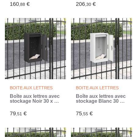
(Gris)
cm (Argent)
160
€
206
€
,88
,30
BOITE AUX LETTRES
BOITE AUX LETTRES
Boîte aux lettres avec
Boîte aux lettres avec
stockage Noir 30 x 20
stockage Blanc 30 x
x 55 cm Acier (Noir)
20 x 55 cm Acier
(Blanc)
79
€
75
€
,51
,55