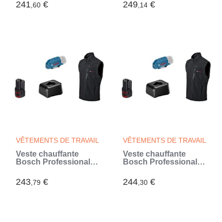
2XL, avec batterie 12V
XL, avec batterie 12V -
241
€
249
€
,60
,14
- 06188000G8
06188000G7 (Noir)
VÊTEMENTS DE TRAVAIL
VÊTEMENTS DE TRAVAIL
Veste chauffante
Veste chauffante
Bosch Professional
Bosch Professional
GHV 12+18V XA taille
GHV 12+18V XA taille
L, avec batterie 12V -
M, avec batterie 12V -
243
€
244
€
,79
,30
06188000G6
06188000G5