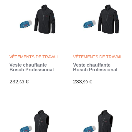
VÊTEMENTS DE TRAVAIL
VÊTEMENTS DE TRAVAIL
Veste chauffante
Veste chauffante
Bosch Professional
Bosch Professional
GHJ 12+18V XA taille
GHJ 12+18V XA taille
2XL sans batterie -
L sans batterie -
232
€
233
€
,63
,99
06188000E1
06188000DZ