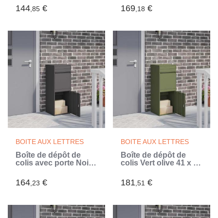
cm (Noir)
(Gris)
144
€
169
€
,85
,18
BOITE AUX LETTRES
BOITE AUX LETTRES
Boîte de dépôt de
Boîte de dépôt de
colis avec porte Noir
colis Vert olive 41 x 38
41 x 38 x 103 cm Acier
x 103 cm Acier (Vert)
(Noir)
164
€
181
€
,23
,51