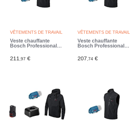
VÊTEMENTS DE TRAVAIL
VÊTEMENTS DE TRAVAIL
Veste chauffante
Veste chauffante
Bosch Professional
Bosch Professional
GHV 12+18V XA taille
GHV 12+18V XA taille
XL, sans batterie -
3XL, sans batterie -
211
€
207
€
,97
,74
06188000ED
06188000EF