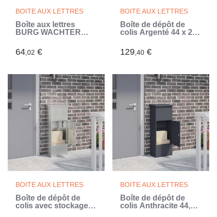
BOITE AUX LETTRES
BOITE AUX LETTRES
Boîte aux lettres
Boîte de dépôt de
BURG WACHTER
colis Argenté 44 x 22
BALTHAZAR MINI 1
x 82 cm Acier
Porte - Murale - Acier
galvanisé
64
€
129
€
,02
,40
galvanisé - Ouverture
totale - Vert - Fabriqué
en France
BOITE AUX LETTRES
BOITE AUX LETTRES
Boîte de dépôt de
Boîte de dépôt de
colis avec stockage
colis Anthracite 44,5 x
Noir 44,5 x 29 x 110,5
29 x 110,5 cm Acier