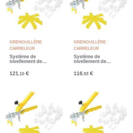
GRENOUILLÈRE
GRENOUILLÈRE
CARRELEUR
CARRELEUR
Système de
Système de
nivellement de
nivellement de
carrelage 500 cales
carrelage 500 cales
2500 clips 1,5 mm
2500 clips 2 mm
121
€
116
€
,10
,93