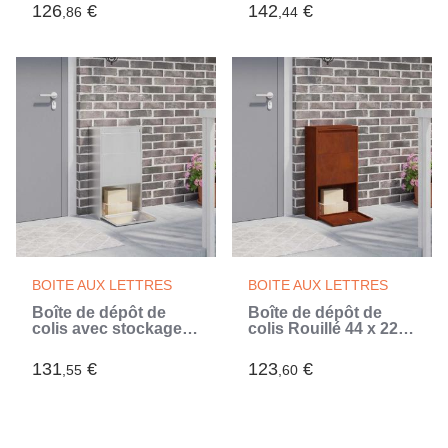
(Noir)
(Gris)
126
€
142
€
,86
,44
BOITE AUX LETTRES
BOITE AUX LETTRES
Boîte de dépôt de
Boîte de dépôt de
colis avec stockage
colis Rouillé 44 x 22 x
Argenté 44 x 22 x 82
82 cm Acier patiné
cm
131
€
123
€
,55
,60