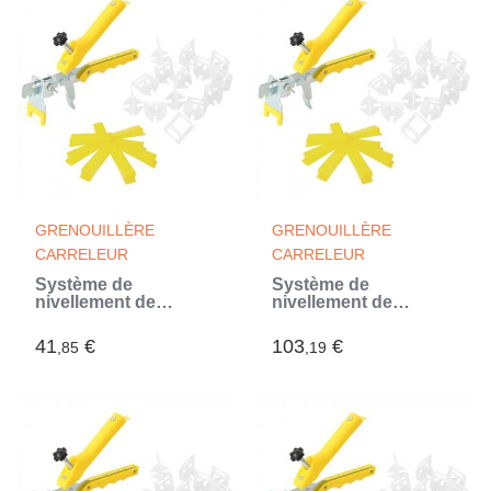
GRENOUILLÈRE
GRENOUILLÈRE
CARRELEUR
CARRELEUR
Système de
Système de
nivellement de
nivellement de
carrelage 250 cales
carrelage 500 cales
500 clips 1,5 mm
2500 clips 3 mm
41
€
103
€
,85
,19