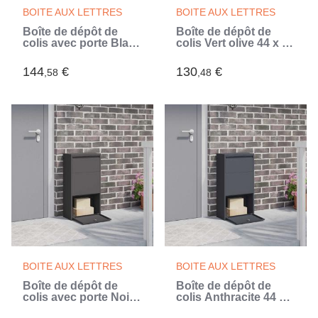
BOITE AUX LETTRES
BOITE AUX LETTRES
Boîte de dépôt de
Boîte de dépôt de
colis avec porte Blanc
colis Vert olive 44 x 22
44 x 22 x 82 cm Acier
x 82 cm Acier
(Blanc)
144
€
130
€
,58
,48
BOITE AUX LETTRES
BOITE AUX LETTRES
Boîte de dépôt de
Boîte de dépôt de
colis avec porte Noir
colis Anthracite 44 x
44 x 22 x 82 cm Acier
22 x 82 cm Acier