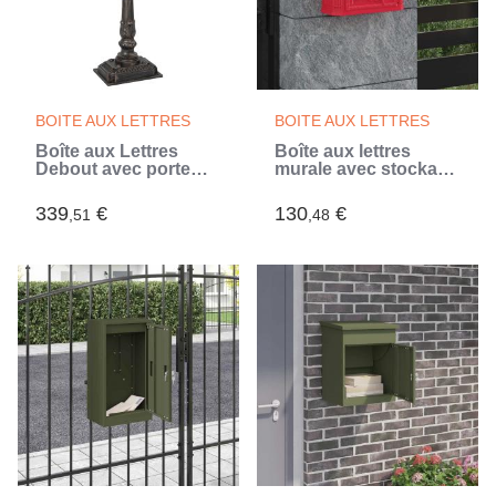
BOITE AUX LETTRES
BOITE AUX LETTRES
Boîte aux Lettres
Boîte aux lettres
Debout avec porte
murale avec stockage
Bronze 42,5 x 29,5 x
Rouge 40,5 x 16 x 45
117 cm
cm
339
€
130
€
,51
,48