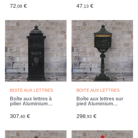
72
€
47
€
,08
,13
BOITE AUX LETTRES
BOITE AUX LETTRES
Boîte aux lettres à
Boîte aux lettres sur
pilier Aluminium
pied Aluminium
Vintage antirouille
Vintage Antirouille
Noir (Noir)
Vert (Vert)
307
€
298
€
,40
,93