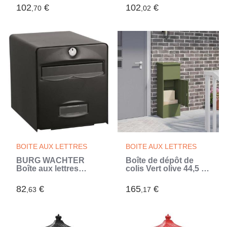
102
€
102
€
,70
,02
BOITE AUX LETTRES
BOITE AUX LETTRES
BURG WACHTER
Boîte de dépôt de
Boîte aux lettres
colis Vert olive 44,5 x
Balthazar en acier
29 x 110,5 cm Acier
galvanisé - 2 portes -
(Vert)
82
€
165
€
,63
,17
Noir