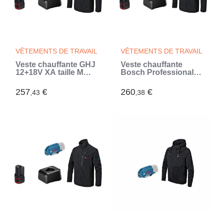
VÊTEMENTS DE TRAVAIL
VÊTEMENTS DE TRAVAIL
Veste chauffante GHJ
Veste chauffante
12+18V XA taille M
Bosch Professional
avec batterie 12V -
GHJ 12+18V XA taille
06188000FY
2XL avec batterie 12V
257
€
260
€
,43
,38
- 06188000G1 (Noir)