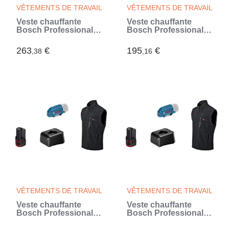
VÊTEMENTS DE TRAVAIL
VÊTEMENTS DE TRAVAIL
Veste chauffante
Veste chauffante
Bosch Professional
Bosch Professional
GHJ 12+18V XA taille
GHH 12+18V XA taille
XL avec batterie 12V -
S sans batterie -
263
€
195
€
,38
,16
06188000G0
06188000EP (Noir)
VÊTEMENTS DE TRAVAIL
VÊTEMENTS DE TRAVAIL
Veste chauffante
Veste chauffante
Bosch Professional
Bosch Professional
GHV 12+18V XA taille
GHV 12+18V XA taille