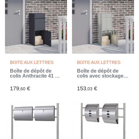
BOITE AUX LETTRES
BOITE AUX LETTRES
Boîte de dépôt de
Boîte de dépôt de
colis Anthracite 41 x
colis avec stockage
38 x 103 cm Acier
Argenté 41 x 38 x 103
(Gris)
cm (Argent)
179
€
153
€
,60
,03