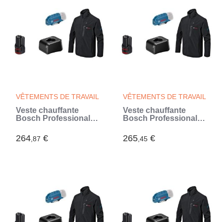
VÊTEMENTS DE TRAVAIL
VÊTEMENTS DE TRAVAIL
Veste chauffante
Veste chauffante
Bosch Professional
Bosch Professional
GHJ 12+18V XA taille
GHJ 12+18V XA taille
3XL avec batterie 12V
L avec batterie 12V -
264
€
265
€
,87
,45
- 06188000G2
06188000FZ