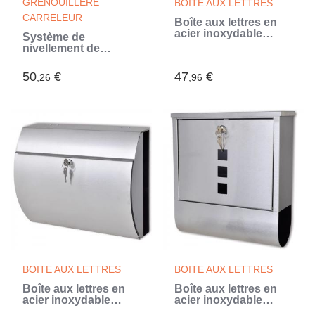
GRENOUILLÈRE
BOITE AUX LETTRES
CARRELEUR
Boîte aux lettres en
acier inoxydable
Système de
(Argent)
nivellement de
carrelage 250 cales
500 clips 3 mm
50
€
47
€
,26
,96
BOITE AUX LETTRES
BOITE AUX LETTRES
Boîte aux lettres en
Boîte aux lettres en
acier inoxydable
acier inoxydable
(Argent)
(Argent)