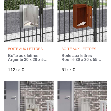
BOITE AUX LETTRES
BOITE AUX LETTRES
Boîte aux lettres
Boîte aux lettres
Argenté 30 x 20 x 55
Rouillé 30 x 20 x 55
cm Acier inoxydable
cm Acier patiné
(Argent)
112
€
61
€
,68
,07