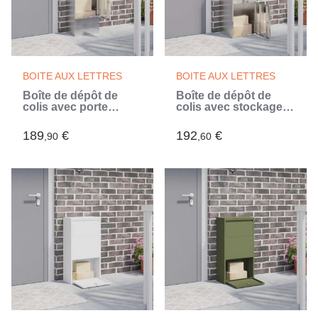
BOITE AUX LETTRES
BOITE AUX LETTRES
Boîte de dépôt de
Boîte de dépôt de
colis avec porte
colis avec stockage
Argenté 44,5 x 29 x
Argenté 41 x 38 x 103
110,5 cm (Argent)
cm (Argent)
189
€
192
€
,90
,60