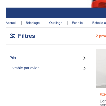
accueil
bricolage
outillage
échelle
échelle 
Filtres
2 pro
Prix
Livrable par avion
ÉCH
Éch
ser