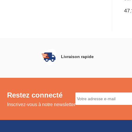
cm 
de 
47
,
Livraison rapide
Restez connecté
Inscrivez-vous à notre newsletter