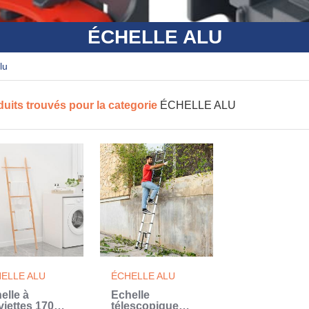
ÉCHELLE ALU
alu
duits trouvés pour la categorie
ÉCHELLE ALU
ELLE ALU
ÉCHELLE ALU
elle à
Échelle
viettes 170
télescopique