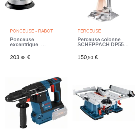
PONCEUSE - RABOT
PERCEUSE
Ponceuse
Perceuse colonne
excentrique -
SCHEPPACH DP55
METABO - SXE 3150 -
710W 13mm DP55
Clé mâle a six pans
(Bleu)
203
€
150
€
,88
,90
(Vert)