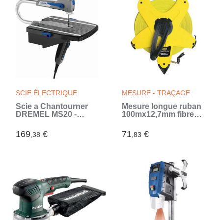
SCIE ÉLECTRIQUE
MESURE - TRAÇAGE
Scie a Chantourner
Mesure longue ruban
DREMEL MS20 -
100mx12,7mm fibre
Compacte et Pratique
de verre PowerWinder
pour Coupes de
- STANLEY - 2-34-777
169
€
71
€
,38
,83
Précision dans
Différents Matériaux
(Vert)