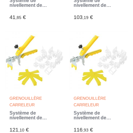
Système de
Système de
nivellement de
nivellement de
carrelage 250 cales
carrelage 500 cales
500 clips 1,5 mm
2500 clips 3 mm
41
€
103
€
,85
,19
GRENOUILLÈRE
GRENOUILLÈRE
CARRELEUR
CARRELEUR
Système de
Système de
nivellement de
nivellement de
carrelage 500 cales
carrelage 500 cales
2500 clips 1,5 mm
2500 clips 2 mm
121
€
116
€
,10
,93