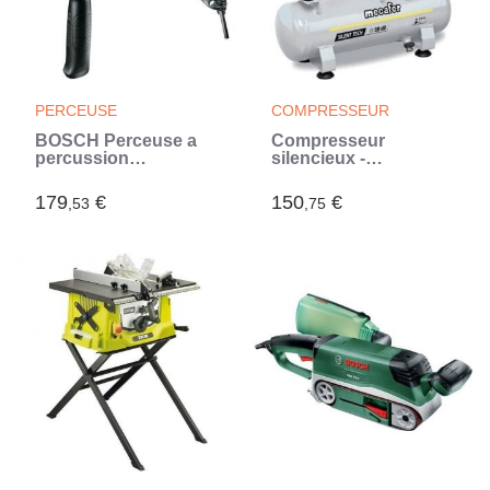
PERCEUSE
COMPRESSEUR
BOSCH Perceuse a
Compresseur
percussion
silencieux -
AdvancedImpact 900
MECAFER - 425513 -
(Vert)
6L - 0,5HP - Gris (Gris)
179
€
150
€
,53
,75