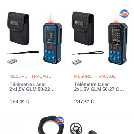
MESURE - TRAÇAGE
MESURE - TRAÇAGE
Télémetre Laser
Télémetre laser
2x1,5V GLM 50-22
2x1,5V GLM 50-27 C
Professional - BOSCH
rouge avec 2 piles AA
- 0601072S00 (Rouge)
- BOSCH -
184
€
237
€
,09
,67
0601072T00 (Rouge)