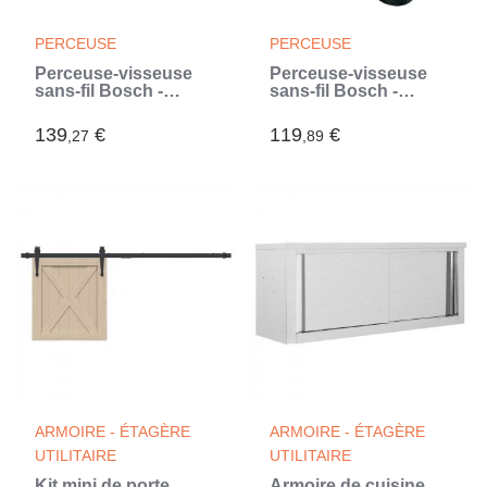
PERCEUSE
PERCEUSE
Perceuse-visseuse
Perceuse-visseuse
sans-fil Bosch -
sans-fil Bosch -
EasyDrill 1200 (Livrée
EasyDrill 1200 (Livrée
avec 2 batteries 12V-
avec 1 batterie 18V-
139
€
119
€
,27
,89
1,5Ah + chargeur)
1,5Ah + chargeur)
(Vert)
(Vert)
ARMOIRE - ÉTAGÈRE
ARMOIRE - ÉTAGÈRE
UTILITAIRE
UTILITAIRE
Kit mini de porte
Armoire de cuisine