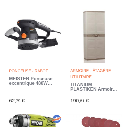
ARMOIRE - ÉTAGÈRE
PONCEUSE - RABOT
UTILITAIRE
MEISTER Ponceuse
excentrique 480W
TITANIUM
(Noir)
PLASTIKEN Armoire
2 portes avec
étageres et penderie
62
€
190
€
,75
,81
l70 x p44 x h176 cm
Beige et Taupe
Gamme TITANIUM
Intérieur/Extérieur
(Beige)