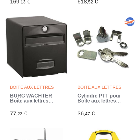
169
€
618
€
,13
,52
- 1600 W - Bois (Bleu)
BOITE AUX LETTRES
BOITE AUX LETTRES
BURG WACHTER
Cylindre PTT pour
Boîte aux lettres
Boîte aux lettres
Balthazar en acier
BURG WACHTER -
galvanisé - 1 porte -
Normé La Poste
77
€
36
€
,23
,47
Noir