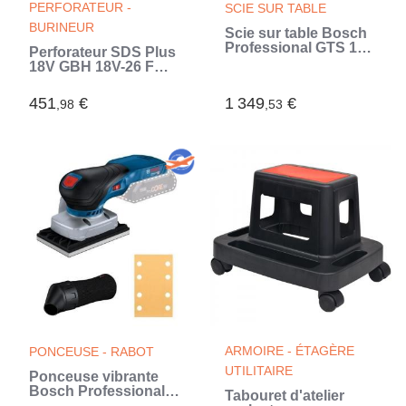
PERFORATEUR -
SCIE SUR TABLE
BURINEUR
Scie sur table Bosch
Professional GTS 10
Perforateur SDS Plus
XC - 0601B30400 -
18V GBH 18V-26 F
2100 W - 254 mm - 79
2,6J (sans batterie ni
mm - Bleu (Bleu)
chargeur) en coffret
451
€
1 349
€
,98
,53
L-BOXX - BOSCH -
0611910001
ARMOIRE - ÉTAGÈRE
PONCEUSE - RABOT
UTILITAIRE
Ponceuse vibrante
Bosch Professional
Tabouret d'atelier
GSS 18V-13 sans