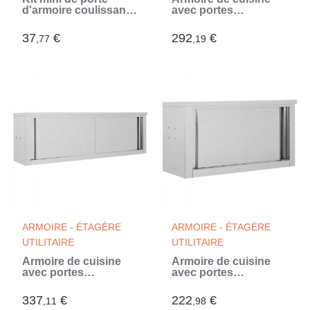
d'armoire coulissante
avec portes
122 cm acier au
coulissantes
carbone (Noir)
120x40x50 cm Inox
37
€
292
€
,77
,19
(Gris)
ARMOIRE - ÉTAGÈRE
ARMOIRE - ÉTAGÈRE
UTILITAIRE
UTILITAIRE
Armoire de cuisine
Armoire de cuisine
avec portes
avec portes
coulissantes
coulissantes
150x40x50 cm Inox
90x40x50 cm Inox
337
€
222
€
,11
,98
(Gris)
(Gris)