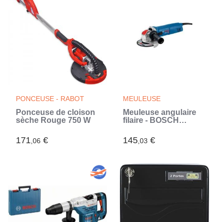
PONCEUSE - RABOT
MEULEUSE
Ponceuse de cloison
Meuleuse angulaire
sèche Rouge 750 W
filaire - BOSCH
PROFESSIONAL -
GWX 14-125 - 1400 W
171
€
145
€
,06
,03
- 125 mm - X-LOCK+
disque diamanté X-
LOCK 125mm
2608615166 (Bleu)