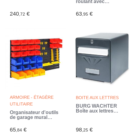
roulant avec
batterie - 06019L0100
rangement 150 kg
(Vert)
(Noir)
240
€
63
€
,72
,95
ARMOIRE - ÉTAGÈRE
BOITE AUX LETTRES
UTILITAIRE
BURG WACHTER
Boîte aux lettres
Organisateur d'outils
Balnéaire en acier
de garage mural
galvanisé - 2 portes -
(Multicouleur)
Gris anthracite
65
€
98
€
,84
,25