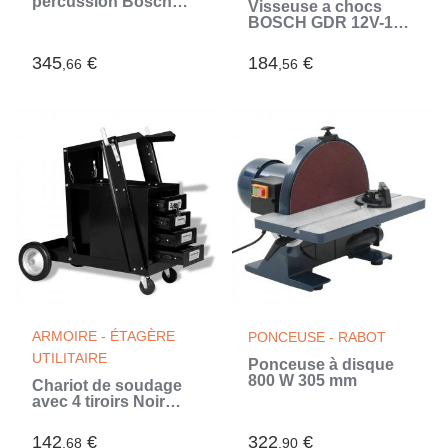
percussion Bosch
Visseuse a chocs
Professional GSB
BOSCH GDR 12V-105
18V-45 + 2 batteries
sans chargeur ni
2,0Ah + Chargeur
batterie - Compacte et
345
€
184
€
GAL 18V-20 -
,66
,56
puissante
06019K3306
ARMOIRE - ÉTAGÈRE
PONCEUSE - RABOT
UTILITAIRE
Ponceuse à disque
800 W 305 mm
Chariot de soudage
avec 4 tiroirs Noir
(Noir)
142
€
322
€
,68
,90