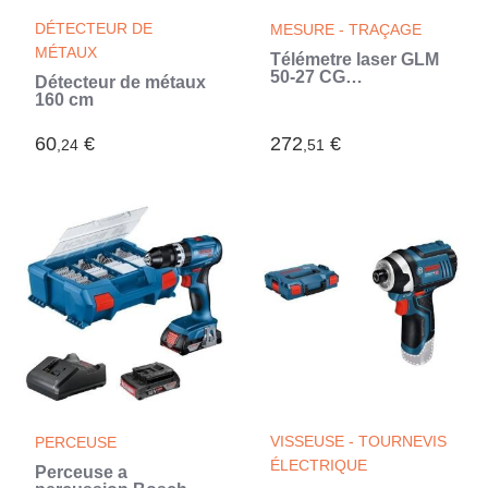
DÉTECTEUR DE
MESURE - TRAÇAGE
MÉTAUX
Télémetre laser GLM
50-27 CG
Détecteur de métaux
Professional Vert -
160 cm
BOSCH - 0601072U00
(Vert)
60
€
272
€
,24
,51
VISSEUSE - TOURNEVIS
PERCEUSE
ÉLECTRIQUE
Perceuse a