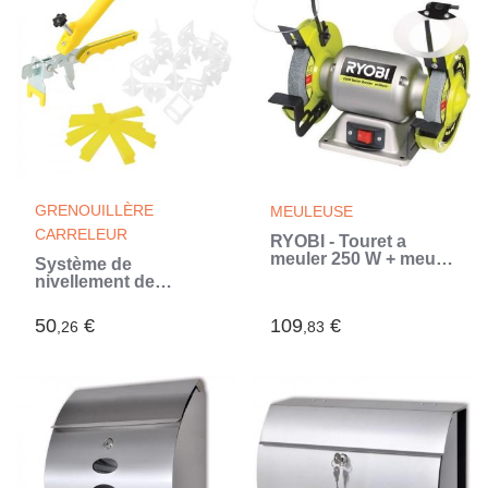
GRENOUILLÈRE
MEULEUSE
CARRELEUR
RYOBI - Touret a
meuler 250 W + meule
Système de
a ébavurer, meule de
nivellement de
finition, 2 pare-éclats
carrelage 250 cales
transparents et 2
500 clips 3 mm
50
€
109
€
,26
porte-pieces -
,83
RBG6G1