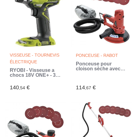
VISSEUSE - TOURNEVIS
PONCEUSE - RABOT
ÉLECTRIQUE
Ponceuse pour
cloison sèche avec
RYOBI - Visseuse a
fonction d'aspiration
chocs 18V ONE+ - 3
710 W
modes : 40/120/220
Nm - emmanchement
140
€
114
€
,54
,67
hex 1/4 - R18ID3-0
(Vert)