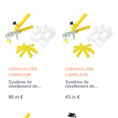
GRENOUILLÈRE
GRENOUILLÈRE
CARRELEUR
CARRELEUR
Système de
Système de
nivellement de
nivellement de
carrelage 500 cales
carrelage 250 cales
2500 clips 1 mm
500 clips 2 mm
95
€
43
€
,49
,25