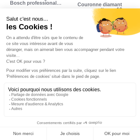
Bosch professional
Couronne diamant
GAM 220 MF -
pour carotteuse 16
0601076600 (Bleu)
pièces (Blanc)
235
€
962
€
,16
,61
ARMOIRE - ÉTAGÈRE
SCIE ÉLECTRIQUE
UTILITAIRE
Scie sauteuse sans fil
Bosch Professional
SPACESAVER 35
GST 18V-125 B - 18V -
PLASTIKEN Armoire
Bleu - Sauteuse &
haute 1 Porte avec
Pendulaire - Bois
étageres - l 35 x p 45 x