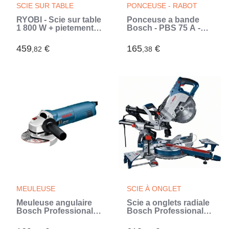
SCIE SUR TABLE
PONCEUSE - RABOT
RYOBI - Scie sur table
Ponceuse a bande
1 800 W + pietement
Bosch - PBS 75 A -
rétractable, lame 254
710W (Vert)
mm 48 dents, guide
459
€
165
€
,82
,38
parallele & poussoir -
RTS1800S-G (Vert)
MEULEUSE
SCIE À ONGLET
Meuleuse angulaire
Scie a onglets radiale
Bosch Professional
Bosch Professional
GWS 1400 -
GCM 8 SJL -
0601824800 (Bleu)
0601B19100 - 216 mm