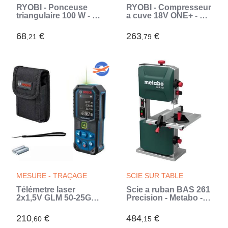
RYOBI - Ponceuse
RYOBI - Compresseur
triangulaire 100 W - 12
a cuve 18V ONE+ - 3,8
000 osc/min - 169 x
L / 0,6 CV - 8 bars -
100 mm - Livrée en
R18AC-0 (Vert)
68
€
263
€
,21
,79
sac de transport avec
20 abrasifs - RPS100-
SA20 (Vert)
MESURE - TRAÇAGE
SCIE SUR TABLE
Télémetre laser
Scie a ruban BAS 261
2x1,5V GLM 50-25G
Precision - Metabo -
Professional - BOSCH
Bois - 400 W - 45° -
- 0601072V00
103 mm
210
€
484
€
,60
,15