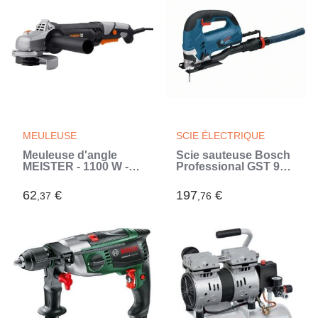
MEULEUSE
SCIE ÉLECTRIQUE
Meuleuse d'angle
Scie sauteuse Bosch
MEISTER - 1100 W - Ø
Professional GST 90
125 mm - Poignée
BE + 2 lames + Coffret
latérale a 3 positions
- 060158F003 (Bleu)
62
€
197
€
,37
,76
(Gris)