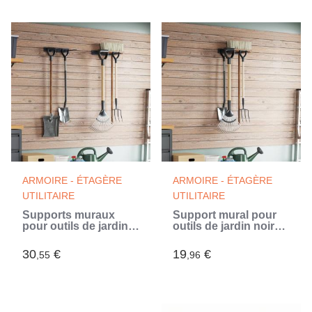
ARMOIRE - ÉTAGÈRE
ARMOIRE - ÉTAGÈRE
UTILITAIRE
UTILITAIRE
Supports muraux
Support mural pour
pour outils de jardin 2
outils de jardin noir
pcs noir acier (Noir)
acier (Noir)
30
€
19
€
,55
,96