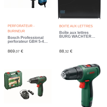
PERFORATEUR -
BOITE AUX LETTRES
BURINEUR
Boîte aux lettres
BURG WACHTER
Bosch Professional
BALTIC 2 Portes - Sur
perforateur GBH 5-40
pied - Acier galvanisé
DCE SDS-MAX 1150W
- Ouverture latérale -
- 8,8 joules - 1500 a
869
€
88
€
,07
Noir - Fabriqué en
,32
2980 cps/min dans
France
coffret de transport -
0611264000 (Bleu)