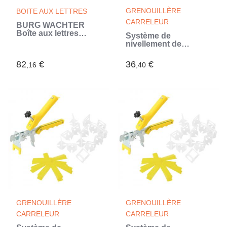
GRENOUILLÈRE
BOITE AUX LETTRES
CARRELEUR
BURG WACHTER
Boîte aux lettres
Système de
Balthazar en acier
nivellement de
galvanisé - 2 portes -
carrelage 250 cales
Blanc
500 clips 1 mm
82
€
36
€
,16
,40
GRENOUILLÈRE
GRENOUILLÈRE
CARRELEUR
CARRELEUR