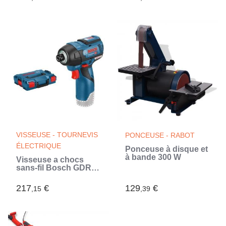
VISSEUSE - TOURNEVIS
PONCEUSE - RABOT
ÉLECTRIQUE
Ponceuse à disque et
à bande 300 W
Visseuse a chocs
sans-fil Bosch GDR
12V-110 - Compacte
et puissante - 110 Nm
217
€
129
€
,15
,39
- 12V (Bleu)