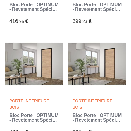
Bloc Porte - OPTIMUM
Bloc Porte - OPTIMUM
- Revetement Spécial
- Revetement Spécial
RIO - H 204 x 73 x 4
RIO - H 204 x 83 x 4
cm, Serrure
cm, Serrure
416
€
399
€
,95
,23
magnétique,
magnétique,
Installation facile
Installation facile
(Brun)
(Brun)
PORTE INTÉRIEURE
PORTE INTÉRIEURE
BOIS
BOIS
Bloc Porte - OPTIMUM
Bloc Porte - OPTIMUM
- Revetement Spécial
- Revetement Spécial
RIO HUI NOI - H 204 x
RIO HUI NOI - H 204 x
83 x 4 cm, Serrure
73 x 4 cm, Serrure