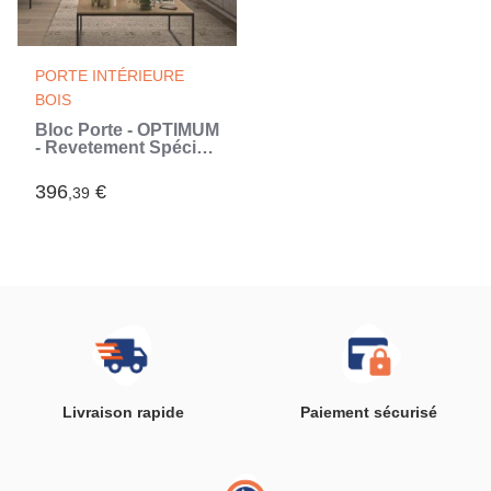
PORTE INTÉRIEURE
BOIS
Bloc Porte - OPTIMUM
- Revetement Spécial
BILBAO - H 204 x 83 x
4 cm, Serrure
396
€
,39
magnétique,
Installation facile
(Brun)
Livraison rapide
Paiement sécurisé