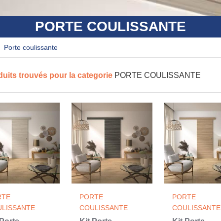
PORTE COULISSANTE
porte coulissante
duits trouvés pour la categorie
PORTE COULISSANTE
RTE
PORTE
PORTE
LISSANTE
COULISSANTE
COULISSANTE