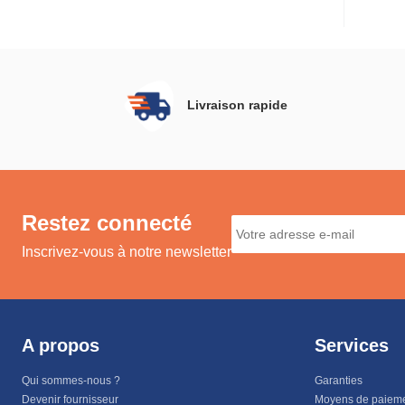
Inst
(Br
Livraison rapide
Restez connecté
Inscrivez-vous à notre newsletter
A propos
Services
Qui sommes-nous ?
Garanties
Devenir fournisseur
Moyens de paiem