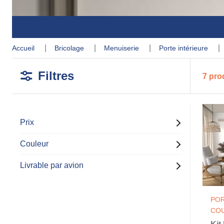
accueil
bricolage
menuiserie
porte intérieure
Filtres
7 pro
Prix
Couleur
Livrable par avion
PO
COU