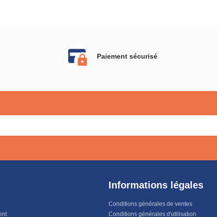
allation facile
brossé,
un)
Installation
rapide (Brun)
Paiement sécurisé
Informations légales
Conditions générales de ventes
ent
Conditions générales d'utilisation