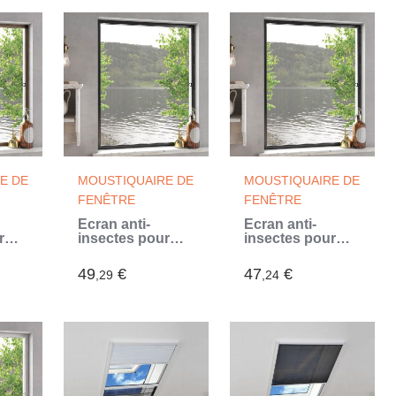
E DE
MOUSTIQUAIRE DE
MOUSTIQUAIRE DE
FENÊTRE
FENÊTRE
Écran anti-
Écran anti-
r
insectes pour
insectes pour
ron
fenêtres
fenêtres
Anthracite 130 x
Anthracite 120 x
49
€
47
€
,29
,24
150 cm (Gris)
140 cm (Gris)