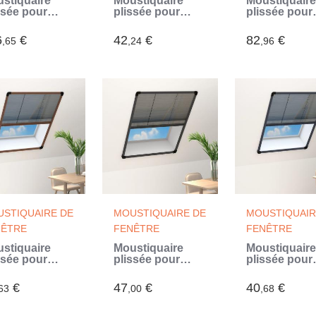
stiquaire
Moustiquaire
Moustiquaire
ssée pour
plissée pour
plissée pour
être et store
fenêtre
fenêtre
minium 60 x
Aluminium 60 x
Aluminium
6
€
42
€
82
€
,65
,24
,96
cm (Noir)
80 cm (Noir)
60x80cm ave
auvent (Gris)
STIQUAIRE DE
MOUSTIQUAIRE DE
MOUSTIQUAIR
NÊTRE
FENÊTRE
FENÊTRE
stiquaire
Moustiquaire
Moustiquaire
ssée pour
plissée pour
plissée pour
être
fenêtre
fenêtre
uminium
Aluminium
Aluminium
€
47
€
40
€
63
,00
,68
ron 80x100
Anthracite
Anthracite 6
80x100cm (Gris)
cm (Gris)