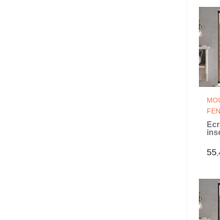
MOU
FE
Écr
ins
fen
130
55
,