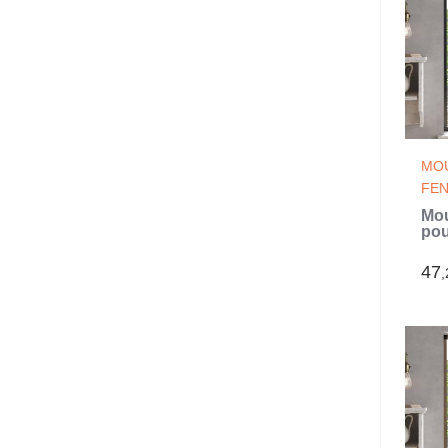
MOU
FE
Mou
pou
Ant
80x
47
,