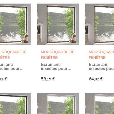
STIQUAIRE DE
MOUSTIQUAIRE DE
MOUSTIQUAIR
NÊTRE
FENÊTRE
FENÊTRE
an anti-
Écran anti-
Écran anti-
ectes pour
insectes pour
insectes pou
êtres Marron
fenêtres Marron
fenêtres Mar
 x 150 cm
120 x 140 cm
110 x 130 cm
€
58
€
64
€
41
,19
,82