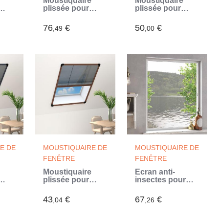
Moustiquaire
Moustiquaire
plissée pour
plissée pour
fenêtre
fenêtre
Aluminium
Aluminium
76
€
50
€
,49
,00
c
80x100 cm et
Marron 80x120
auvent (Gris)
cm
E DE
MOUSTIQUAIRE DE
MOUSTIQUAIRE DE
FENÊTRE
FENÊTRE
Moustiquaire
Écran anti-
plissée pour
insectes pour
fenêtre
fenêtres Blanc
Aluminium
130 x 150 cm
43
€
67
€
,04
,26
0x80
Marron 60x80 cm
(Blanc)