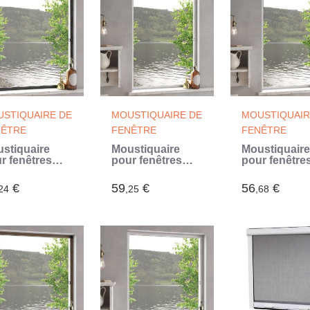
STIQUAIRE DE
MOUSTIQUAIRE DE
MOUSTIQUAIR
NÊTRE
FENÊTRE
FENÊTRE
stiquaire
Moustiquaire
Moustiquaire
r fenêtres
pour fenêtres
pour fenêtre
hracite
Blanc 90x120 cm
Blanc 80x12
100 cm (Gris)
(Blanc)
(Blanc)
€
59
€
56
€
24
,25
,68