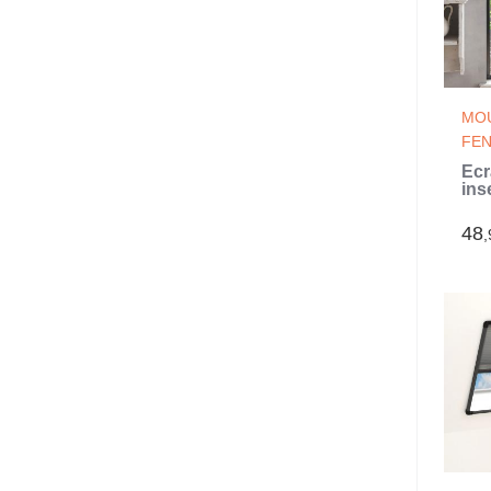
MOU
FE
Écr
ins
fen
Ant
48
,
130