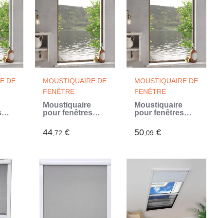
E DE
MOUSTIQUAIRE DE
MOUSTIQUAIRE DE
FENÊTRE
FENÊTRE
Moustiquaire
Moustiquaire
s
pour fenêtres
pour fenêtres
0 cm
Marron 90x120
Marron 80x120
cm
cm
44
€
50
€
,72
,09