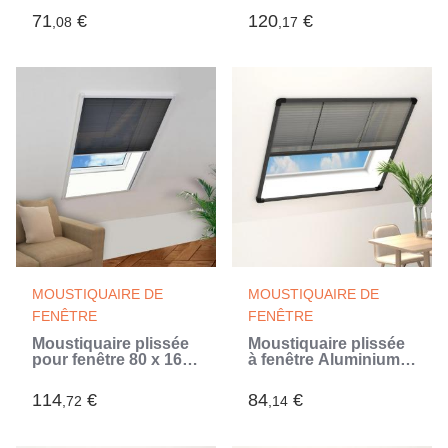
(Multicouleur)
occultant (Noir)
71
€
120
€
,08
,17
MOUSTIQUAIRE DE
MOUSTIQUAIRE DE
FENÊTRE
FENÊTRE
Moustiquaire plissée
Moustiquaire plissée
pour fenêtre 80 x 160
à fenêtre Aluminium
cm (Noir)
Anthracite 120x120
cm (Gris)
114
€
84
€
,72
,14