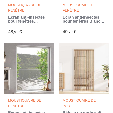
MOUSTIQUAIRE DE
MOUSTIQUAIRE DE
FENÊTRE
FENÊTRE
Écran anti-insectes
Écran anti-insectes
pour fenêtres
pour fenêtres Blanc
Anthracite 110 x 130
120 x 140 cm (Blanc)
cm (Gris)
48
€
49
€
,91
,79
MOUSTIQUAIRE DE
MOUSTIQUAIRE DE
FENÊTRE
PORTE
Écran anti-insectes
Rideau de porte anti-