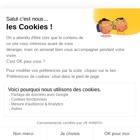
MOUSTIQUAIRE DE
MOUSTIQUAIRE DE
FENÊTRE
FENÊTRE
Moustiquaire pour
Moustiquaire pour
fenêtres Anthracite
fenêtres Anthracite
90x120 cm (Gris)
80x120 cm (Gris)
62
€
48
€
,67
,94