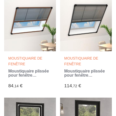
MOUSTIQUAIRE DE
MOUSTIQUAIRE DE
FENÊTRE
FENÊTRE
Moustiquaire plissée
Moustiquaire plissée
pour fenêtre
pour fenêtre
Aluminium Marron
Aluminium Anthracite
120x120 cm
80x160cm (Gris)
84
€
114
€
,14
,72