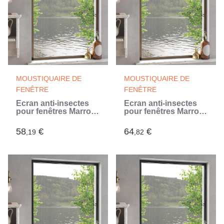
MOUSTIQUAIRE DE
MOUSTIQUAIRE DE
FENÊTRE
FENÊTRE
Écran anti-insectes
Écran anti-insectes
pour fenêtres Marron
pour fenêtres Marron
120 x 140 cm
110 x 130 cm
58
€
64
€
,19
,82