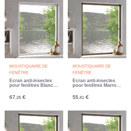
MOUSTIQUAIRE DE
MOUSTIQUAIRE DE
FENÊTRE
FENÊTRE
Écran anti-insectes
Écran anti-insectes
pour fenêtres Blanc
pour fenêtres Marron
130 x 150 cm (Blanc)
130 x 150 cm
67
€
55
€
,26
,41