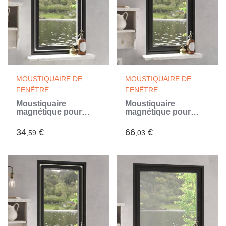
MOUSTIQUAIRE DE
MOUSTIQUAIRE DE
FENÊTRE
FENÊTRE
Moustiquaire
Moustiquaire
magnétique pour
magnétique pour
fenêtres blanc 80x120
fenêtres anthracite
cm (Blanc)
80x140 cm (Gris)
34
€
66
€
,59
,03