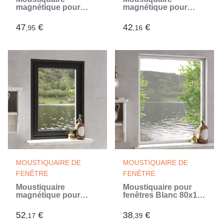
magnétique pour
magnétique pour
fenêtres anthracite
fenêtres blanc
100x120 cm (Gris)
100x120 cm (Blanc)
47
€
42
€
,95
,16
MOUSTIQUAIRE DE
MOUSTIQUAIRE DE
FENÊTRE
FENÊTRE
Moustiquaire
Moustiquaire pour
magnétique pour
fenêtres Blanc 80x100
fenêtres anthracite
cm (Blanc)
80x120 cm (Gris)
52
€
38
€
,17
,39