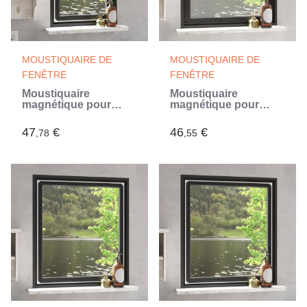
MOUSTIQUAIRE DE
MOUSTIQUAIRE DE
FENÊTRE
FENÊTRE
Moustiquaire
Moustiquaire
magnétique pour
magnétique pour
fenêtres blanc 80x140
fenêtres anthracite
cm (Blanc)
130x150 cm (Gris)
47
€
46
€
,78
,55