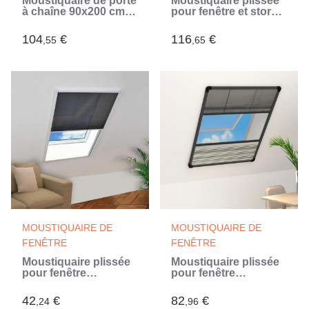
Moustiquaire de porte
Moustiquaire plissée
à chaîne 90x200 cm
pour fenêtre et store
aluminium (Argent)
Aluminium 60 x 80 cm
(Noir)
104
€
116
€
,55
,65
MOUSTIQUAIRE DE
MOUSTIQUAIRE DE
FENÊTRE
FENÊTRE
Moustiquaire plissée
Moustiquaire plissée
pour fenêtre
pour fenêtre
Aluminium 60 x 80 cm
Aluminium 60x80cm
(Noir)
avec auvent (Gris)
42
€
82
€
,24
,96