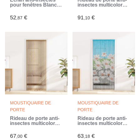
pour fenêtres Blanc
insectes multicolore
110 x 130 cm (Blanc)
100 x 200 cm Bambou
(Multicouleur)
52
€
91
€
,87
,10
MOUSTIQUAIRE DE
MOUSTIQUAIRE DE
PORTE
PORTE
Rideau de porte anti-
Rideau de porte anti-
insectes multicolore
insectes multicolore
90 x 200 cm Bambou
200 x 90 cm Bambou
(Multicouleur)
(Multicouleur)
67
€
63
€
,00
,18