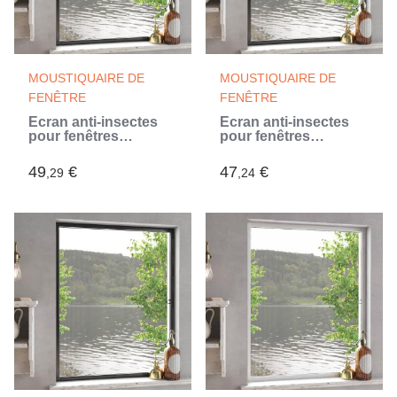
MOUSTIQUAIRE DE
MOUSTIQUAIRE DE
FENÊTRE
FENÊTRE
Écran anti-insectes
Écran anti-insectes
pour fenêtres
pour fenêtres
Anthracite 130 x 150
Anthracite 120 x 140
cm (Gris)
cm (Gris)
49
€
47
€
,29
,24