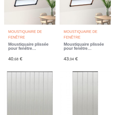
MOUSTIQUAIRE DE
MOUSTIQUAIRE DE
FENÊTRE
FENÊTRE
Moustiquaire plissée
Moustiquaire plissée
pour fenêtre
pour fenêtre
Aluminium Anthracite
Aluminium Marron
60x80 cm (Gris)
60x80 cm
40
€
43
€
,68
,04