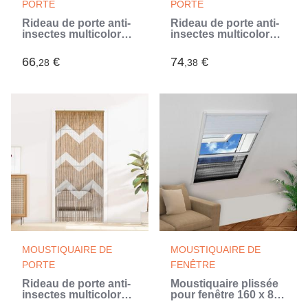
PORTE
PORTE
Rideau de porte anti-
Rideau de porte anti-
insectes multicolore
insectes multicolore
200 x 90 cm Bambou
200 x 100 cm Bambou
(Multicouleur)
(Multicouleur)
66
€
74
€
,28
,38
MOUSTIQUAIRE DE
MOUSTIQUAIRE DE
PORTE
FENÊTRE
Rideau de porte anti-
Moustiquaire plissée
insectes multicolore
pour fenêtre 160 x 80
200 x 90 cm Bambou
cm avec store