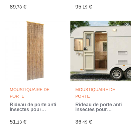
89
€
95
€
,78
,19
MOUSTIQUAIRE DE
MOUSTIQUAIRE DE
PORTE
PORTE
Rideau de porte anti-
Rideau de porte anti-
insectes pour
insectes pour
camping-car Bambou
camping-car gris
56 x 185 cm
foncé 56 x 185 cm
51
€
36
€
,13
,49
bambou (Gris)