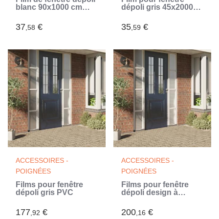
blanc 90x1000 cm
dépoli gris 45x2000
PVC (Blanc)
cm PVC
37
€
35
€
,58
,59
ACCESSOIRES -
ACCESSOIRES -
POIGNÉES
POIGNÉES
Films pour fenêtre
Films pour fenêtre
dépoli gris PVC
dépoli design à
rayures PVC (Blanc)
177
€
200
€
,92
,16