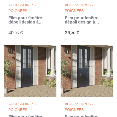
ACCESSOIRES -
ACCESSOIRES -
POIGNÉES
POIGNÉES
Film pour fenêtre
Film pour fenêtre
dépoli design à
dépoli design à
rayures 60x2000 cm
rayures 45x2000 cm
PVC (Blanc)
PVC (Blanc)
40
€
36
€
,05
,36
ACCESSOIRES -
ACCESSOIRES -
POIGNÉES
POIGNÉES
Film pour fenêtre
Film pour fenêtre