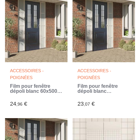
ACCESSOIRES -
ACCESSOIRES -
POIGNÉES
POIGNÉES
Film pour fenêtre
Film pour fenêtre
dépoli blanc 60x500
dépoli blanc
cm PVC
45x500cm PVC
(Blanc)
24
€
23
€
,96
,07