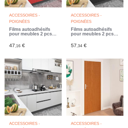
ACCESSOIRES -
ACCESSOIRES -
POIGNÉES
POIGNÉES
Films autoadhésifs
Films autoadhésifs
pour meubles 2 pcs
pour meubles 2 pcs
Rouge 500x90 cm
Noir 500x90 cm PVC
PVC
(Noir)
47
€
57
€
,16
,34
ACCESSOIRES -
ACCESSOIRES -