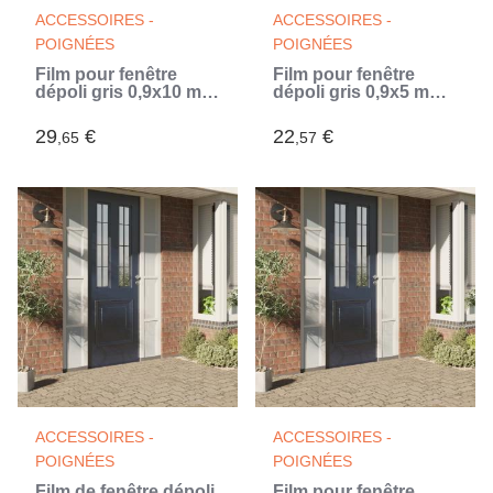
ACCESSOIRES -
ACCESSOIRES -
POIGNÉES
POIGNÉES
Film pour fenêtre
Film pour fenêtre
dépoli gris 0,9x10 m
dépoli gris 0,9x5 m
PVC (Blanc)
PVC (Blanc)
29
€
22
€
,65
,57
ACCESSOIRES -
ACCESSOIRES -
POIGNÉES
POIGNÉES
Film de fenêtre dépoli
Film pour fenêtre