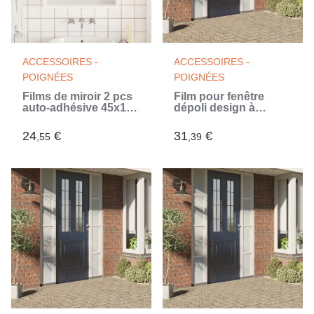
ACCESSOIRES -
ACCESSOIRES -
POIGNÉES
POIGNÉES
Films de miroir 2 pcs
Film pour fenêtre
auto-adhésive 45x100
dépoli design à
cm PET (Argent)
rayures 60x1000 cm
PVC (Blanc)
24
€
31
€
,55
,39