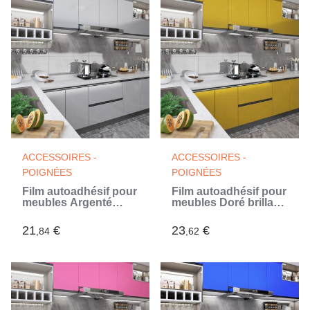
ACCESSOIRES -
ACCESSOIRES -
POIGNÉES
POIGNÉES
Film autoadhésif pour
Film autoadhésif pour
meubles Argenté
meubles Doré brillant
brillant 500x90 cm
500x90 cm PVC
PVC (Argent)
21
€
23
€
,84
,62