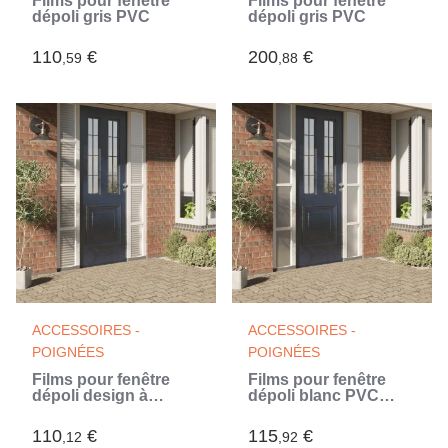
Films pour fenêtre
Films pour fenêtre
dépoli gris PVC
dépoli gris PVC
110
€
200
€
,59
,88
ACCESSOIRES -
ACCESSOIRES -
POIGNÉES
POIGNÉES
Films pour fenêtre
Films pour fenêtre
dépoli design à
dépoli blanc PVC
rayures PVC (Blanc)
(Blanc)
110
€
115
€
,12
,92