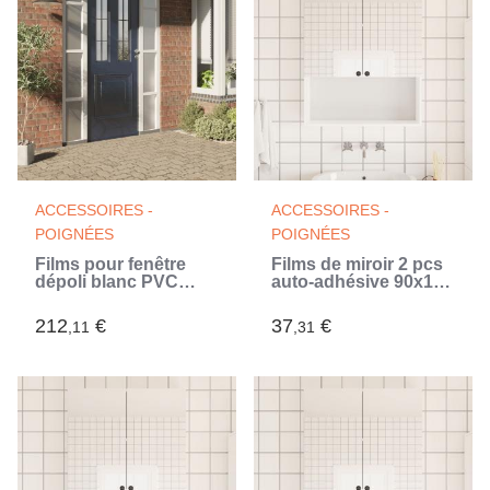
ACCESSOIRES -
ACCESSOIRES -
POIGNÉES
POIGNÉES
Films pour fenêtre
Films de miroir 2 pcs
dépoli blanc PVC
auto-adhésive 90x150
(Blanc)
cm PET (Argent)
212
€
37
€
,11
,31