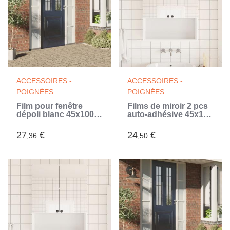
ACCESSOIRES -
ACCESSOIRES -
POIGNÉES
POIGNÉES
Film pour fenêtre
Films de miroir 2 pcs
dépoli blanc 45x1000
auto-adhésive 45x150
cm PVC
cm PET
27
€
24
€
,36
,50