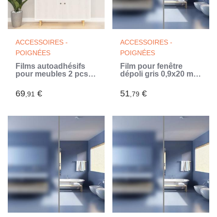
ACCESSOIRES -
ACCESSOIRES -
POIGNÉES
POIGNÉES
Films autoadhésifs
Film pour fenêtre
pour meubles 2 pcs
dépoli gris 0,9x20 m
Bois blanc 500x90 cm
PVC (Blanc)
PVC (Blanc)
69
€
51
€
,91
,79