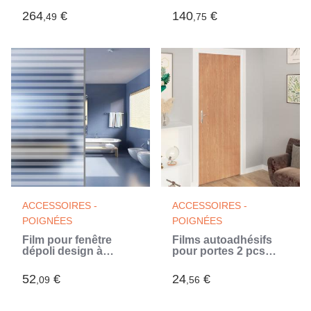
264
€
140
€
,49
,75
ACCESSOIRES -
ACCESSOIRES -
POIGNÉES
POIGNÉES
Film pour fenêtre
Films autoadhésifs
dépoli design à
pour portes 2 pcs
rayures 0,9x20 m PVC
Ahorn 210x90 cm
(Blanc)
PVC
52
€
24
€
,09
,56