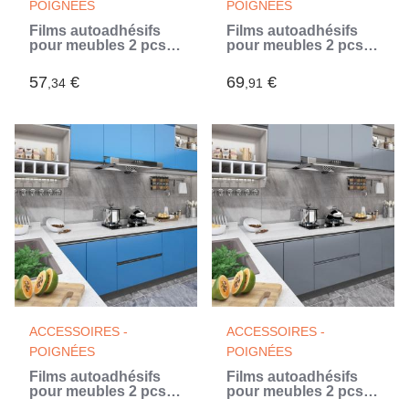
POIGNÉES
POIGNÉES
Films autoadhésifs
Films autoadhésifs
pour meubles 2 pcs
pour meubles 2 pcs
Blanc 500x90 cm PVC
Chêne clair 500x90
(Blanc)
cm PVC
57
€
69
€
,34
,91
ACCESSOIRES -
ACCESSOIRES -
POIGNÉES
POIGNÉES
Films autoadhésifs
Films autoadhésifs
pour meubles 2 pcs
pour meubles 2 pcs
Azuré 500x90 cm PVC
Gris 500x90 cm PVC