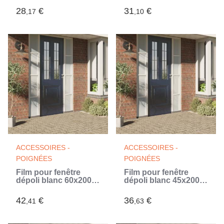
28
€
31
€
,17
,10
ACCESSOIRES -
ACCESSOIRES -
POIGNÉES
POIGNÉES
Film pour fenêtre
Film pour fenêtre
dépoli blanc 60x2000
dépoli blanc 45x2000
cm PVC
cm PVC
42
€
36
€
,41
,63