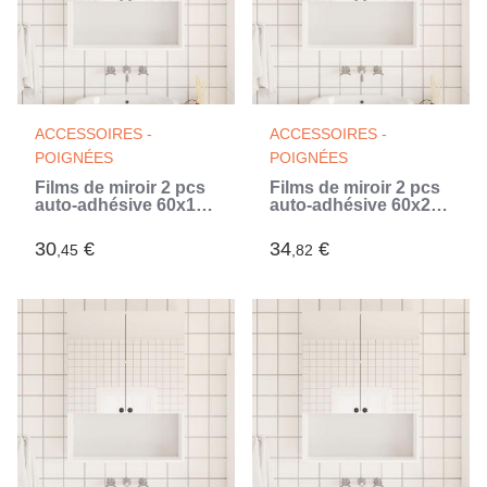
ACCESSOIRES -
ACCESSOIRES -
POIGNÉES
POIGNÉES
Films de miroir 2 pcs
Films de miroir 2 pcs
auto-adhésive 60x150
auto-adhésive 60x200
cm PET (Argent)
cm PET (Argent)
30
€
34
€
,45
,82