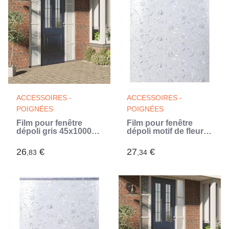
ACCESSOIRES -
ACCESSOIRES -
POIGNÉES
POIGNÉES
Film pour fenêtre
Film pour fenêtre
dépoli gris 45x1000
dépoli motif de fleur
cm PVC
90x500 cm PVC
26
€
27
€
,83
,34