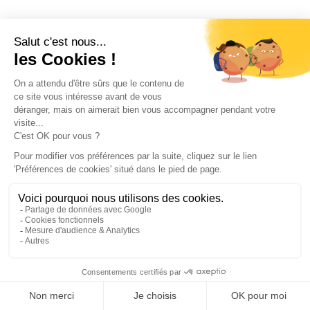
ACCESSOIRES -
ACCESSOIRES -
POIGNÉES
POIGNÉES
Films pour fenêtre
Films de miroir 2 pcs
dépoli blanc PVC
auto-adhésive 90x200
(Blanc)
cm PET (Argent)
144
€
44
€
,83
,18