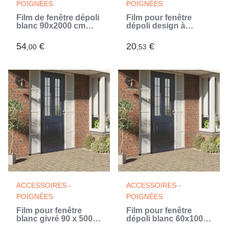
POIGNÉES
POIGNÉES
Film de fenêtre dépoli
Film pour fenêtre
blanc 90x2000 cm
dépoli design à
PVC (Blanc)
rayures 45x500 cm
PVC (Blanc)
54
€
20
€
,00
,53
ACCESSOIRES -
ACCESSOIRES -
POIGNÉES
POIGNÉES
Film pour fenêtre
Film pour fenêtre
blanc givré 90 x 500
dépoli blanc 60x1000
cm PVC
cm PVC