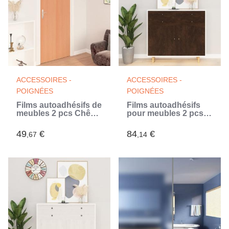
ACCESSOIRES -
ACCESSOIRES -
POIGNÉES
POIGNÉES
Films autoadhésifs de
Films autoadhésifs
meubles 2 pcs Chêne
pour meubles 2 pcs
japonais 500x90cm
Chêne foncé 500x90
PVC (Beige)
cm PVC
49
€
84
€
,67
,14