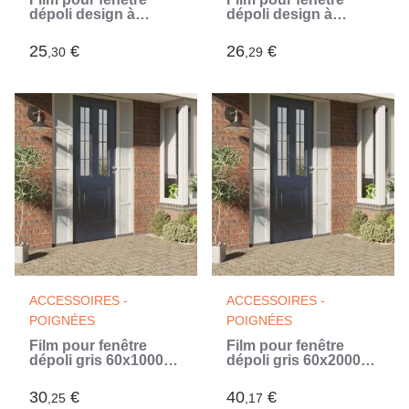
dépoli design à
dépoli design à
rayures 60x500 cm
rayures 45x1000 cm
PVC (Blanc)
PVC (Blanc)
25
€
26
€
,30
,29
ACCESSOIRES -
ACCESSOIRES -
POIGNÉES
POIGNÉES
Film pour fenêtre
Film pour fenêtre
dépoli gris 60x1000
dépoli gris 60x2000
cm PVC
cm PVC
30
€
40
€
,25
,17