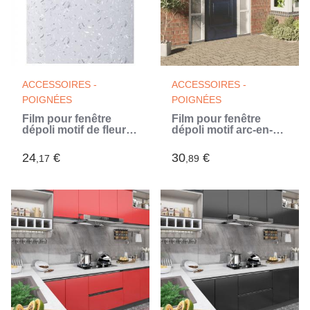
ACCESSOIRES -
ACCESSOIRES -
POIGNÉES
POIGNÉES
Film pour fenêtre
Film pour fenêtre
dépoli motif de fleur
dépoli motif arc-en-
45x500 cm PVC
ciel 3D 90x2000 cm
PVC
24
€
30
€
,17
,89