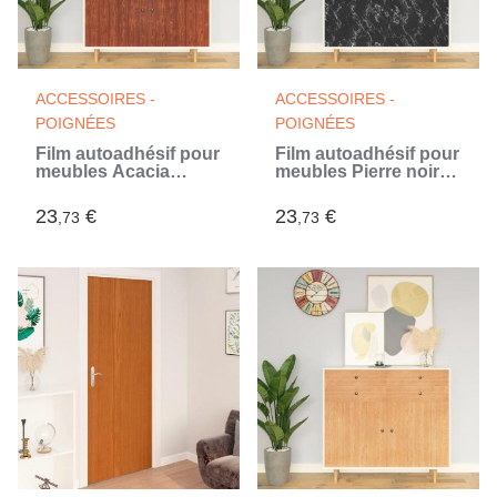
ACCESSOIRES -
ACCESSOIRES -
POIGNÉES
POIGNÉES
Film autoadhésif pour
Film autoadhésif pour
meubles Acacia
meubles Pierre noire
500x90 cm PVC
500x90 cm PVC (Noir)
23
€
23
€
,73
,73