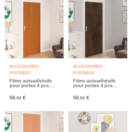
ACCESSOIRES -
ACCESSOIRES -
POIGNÉES
POIGNÉES
Films autoadhésifs
Films autoadhésifs
pour portes 4 pcs
pour portes 4 pcs
Chêne clair 210x90
Chêne foncé 210x90
cm PVC
cm PVC
56
€
56
€
,84
,84