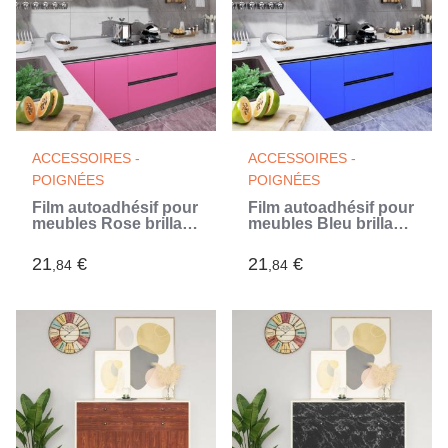
ACCESSOIRES -
ACCESSOIRES -
POIGNÉES
POIGNÉES
Film autoadhésif pour
Film autoadhésif pour
meubles Rose brillant
meubles Bleu brillant
500x90 cm PVC
500x90 cm PVC (Bleu)
21
€
21
€
,84
,84