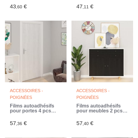
(Bleu)
(Gris)
43
€
47
€
,60
,11
ACCESSOIRES -
ACCESSOIRES -
POIGNÉES
POIGNÉES
Films autoadhésifs
Films autoadhésifs
pour portes 4 pcs
pour meubles 2 pcs
Bois blanc 210x90 cm
naturel 500x90 cm
PVC (Blanc)
PVC
57
€
57
€
,36
,40