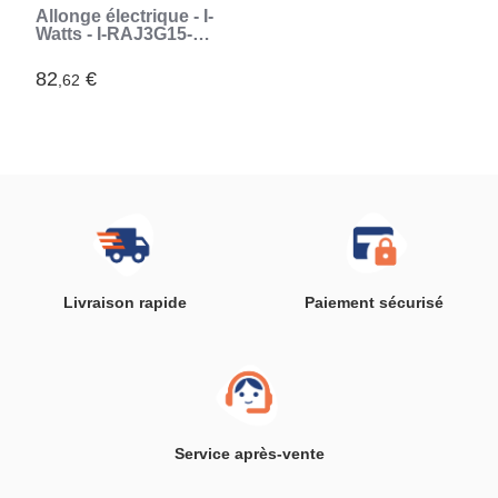
Allonge électrique - I-
Watts - I-RAJ3G15-
50M - 50 m - 3G1.5 -
IP20 (Orange)
82
€
,62
Livraison rapide
Paiement sécurisé
Service après-vente