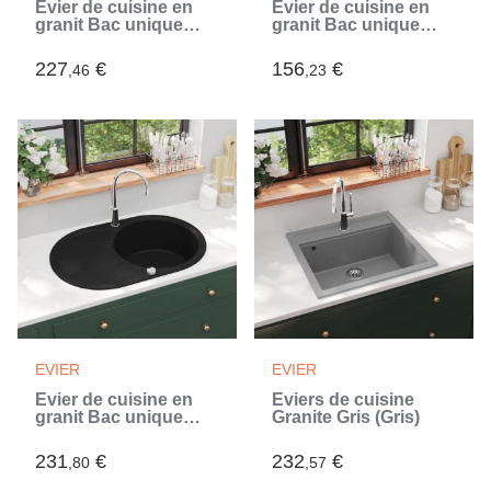
Évier de cuisine en
Évier de cuisine en
granit Bac unique
granit Bac unique
Ovale Gris (Gris)
Rond Gris (Gris)
227
€
156
€
,46
,23
EVIER
EVIER
Évier de cuisine en
Éviers de cuisine
granit Bac unique
Granite Gris (Gris)
Ovale Noir (Noir)
231
€
232
€
,80
,57