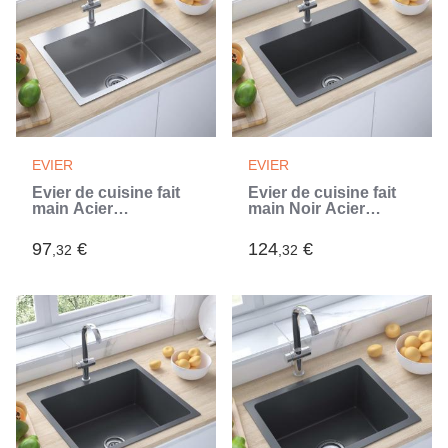
EVIER
EVIER
Évier de cuisine fait
Évier de cuisine fait
main Acier
main Noir Acier
inoxydable (Argent)
inoxydable (Noir)
97
€
124
€
,32
,32