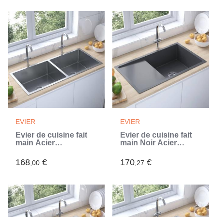
EVIER
EVIER
Évier de cuisine fait
Évier de cuisine fait
main Acier
main Noir Acier
inoxydable (Argent)
inoxydable (Noir)
168
€
170
€
,00
,27