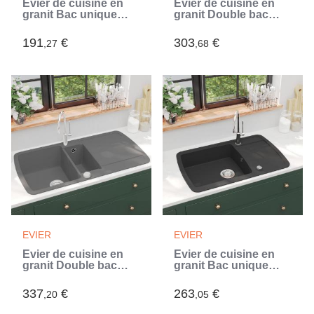
Évier de cuisine en
Évier de cuisine en
granit Bac unique
granit Double bac
Gris (Gris)
Noir (Noir)
191
€
303
€
,27
,68
EVIER
EVIER
Évier de cuisine en
Évier de cuisine en
granit Double bac
granit Bac unique
Gris (Gris)
Noir (Noir)
337
€
263
€
,20
,05