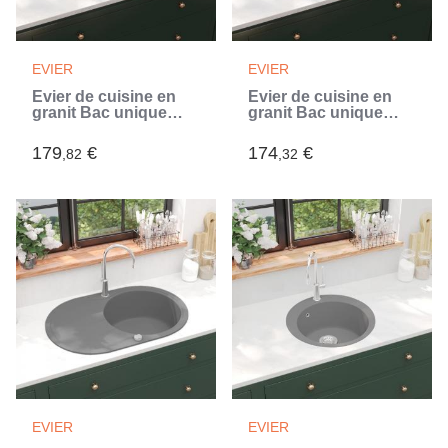
EVIER
EVIER
Évier de cuisine en
Évier de cuisine en
granit Bac unique
granit Bac unique
Noir (Noir)
Gris (Gris)
179
€
174
€
,82
,32
EVIER
EVIER