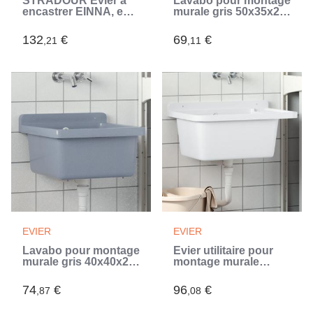
STRADOUR Evier a
Lavabo pour montage
encastrer EINNA, en
murale gris 50x35x24
SMC NOIR PAILLETE
cm résine (Gris)
- 06, 1 bac, dim. 78 *
132
€
69
€
,21
,11
43,5 cm, vidage
manuel (Noir)
EVIER
EVIER
Lavabo pour montage
Évier utilitaire pour
murale gris 40x40x24
montage murale
cm résine (Gris)
blanc 60x40x28 cm
résine (Blanc)
74
€
96
€
,87
,08