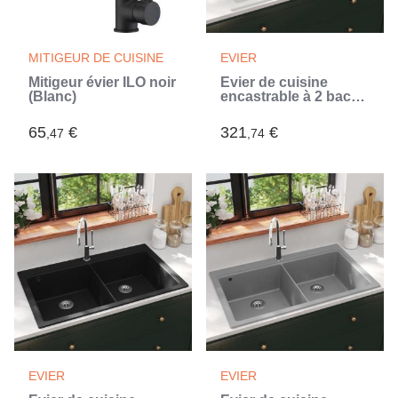
MITIGEUR DE CUISINE
EVIER
Mitigeur évier ILO noir
Évier de cuisine
(Blanc)
encastrable à 2 bacs
en granite blanc
(Blanc)
65
€
321
€
,47
,74
EVIER
EVIER