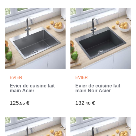
EVIER
EVIER
Évier de cuisine fait
Évier de cuisine fait
main Acier
main Noir Acier
inoxydable (Argent)
inoxydable (Noir)
125
€
132
€
,55
,40