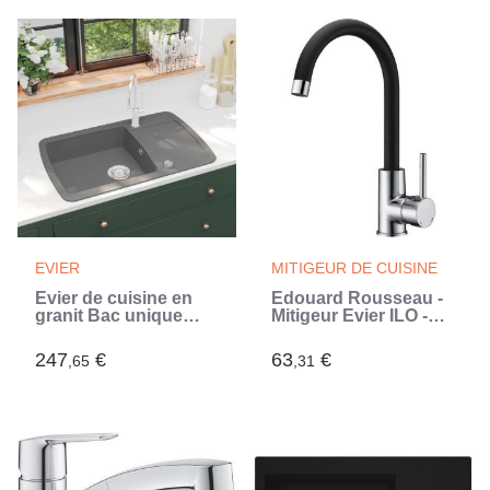
EVIER
MITIGEUR DE CUISINE
Évier de cuisine en
Edouard Rousseau -
granit Bac unique
Mitigeur Evier ILO -
Gris (Gris)
Bicolore Noir /
Chromé (Noir)
247
€
63
€
,65
,31