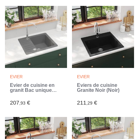
EVIER
EVIER
Évier de cuisine en
Éviers de cuisine
granit Bac unique
Granite Noir (Noir)
Gris (Gris)
207
€
211
€
,93
,29