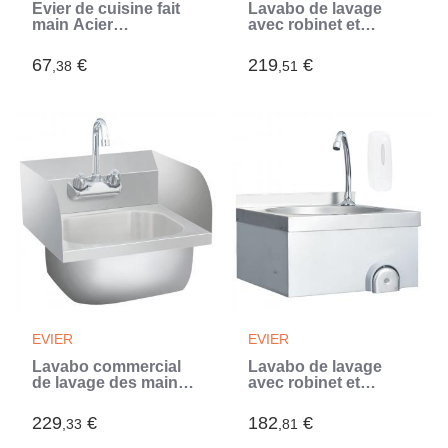
Évier de cuisine fait
Lavabo de lavage
main Acier
avec robinet et
inoxydable (Argent)
distributeur de savon
Inox (Argent)
67
€
219
€
,38
,51
EVIER
EVIER
Lavabo commercial
Lavabo de lavage
de lavage des mains
avec robinet et
avec robinet Inox
distributeur de savon
(Argent)
Inox (Argent)
229
€
182
€
,33
,81