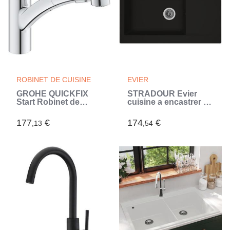
ROBINET DE CUISINE
EVIER
GROHE QUICKFIX
STRADOUR Evier
Start Robinet de
cuisine a encastrer 1
cuisine évier,
grand bac + 1
douchette extractible,
égouttoir Einna -
177
€
174
€
,13
,54
inverseur 2 jets,
Résine - 86 x 50 cm -
rotation 90°, 30531001
Noir (Noir)
(Gris)