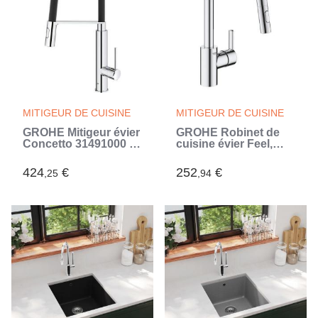
MITIGEUR DE CUISINE
MITIGEUR DE CUISINE
GROHE Mitigeur évier
GROHE Robinet de
Concetto 31491000 -
cuisine évier Feel,
Bec orientable
douchette extractible,
professionnel -
rotation 360°, bec en
424
€
252
€
,25
,94
Rotation 360° -
U, inverseur 2 jets,
Limiteur de
mitigeur cuisine
température et de
31486001 (Gris)
débit - (Gris)