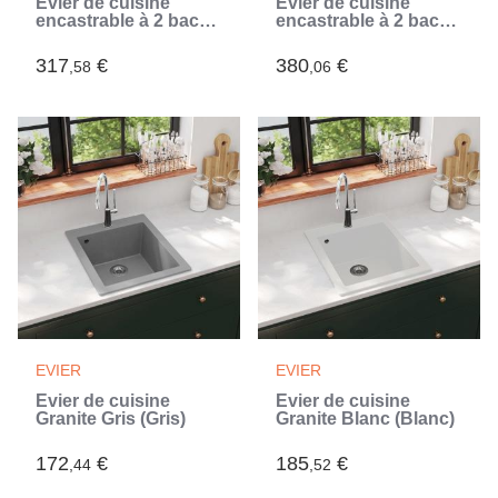
Évier de cuisine
Évier de cuisine
encastrable à 2 bacs
encastrable à 2 bacs
en granite noir (Noir)
en granite blanc gris
(Gris)
317
€
380
€
,58
,06
EVIER
EVIER
Évier de cuisine
Évier de cuisine
Granite Gris (Gris)
Granite Blanc (Blanc)
172
€
185
€
,44
,52