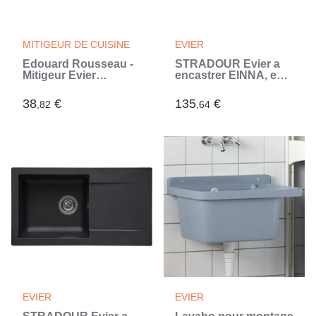
MITIGEUR DE CUISINE
EVIER
Edouard Rousseau -
STRADOUR Evier a
Mitigeur Evier
encastrer EINNA, en
BELFORT - Chromé
SMC GRIS BETON -
(Gris)
16, 1 bac, dim. 78 *
38
€
135
€
,82
,64
43,5 cm, vidage
manuel (Gris)
EVIER
EVIER