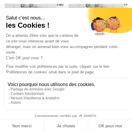
EVIER
EVIER
Lavabo pour montage
Lavabo pour montage
murale blanc
murale blanc
50x35x24 cm résine
40x40x24 cm résine
(Blanc)
(Blanc)
81
€
74
€
,00
,27