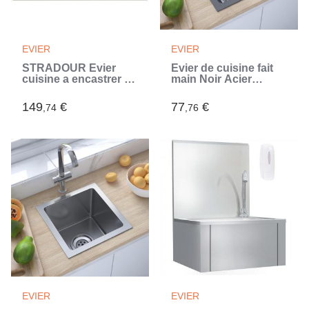
EVIER
EVIER
STRADOUR Evier
Évier de cuisine fait
cuisine a encastrer 1
main Noir Acier
bac + 1 égouttoir
inoxydable (Noir)
Arena - Résine - 86 x
149
€
77
€
,74
,76
50 cm - Gris béton
(Gris)
EVIER
EVIER