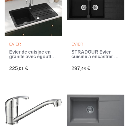
EVIER
EVIER
Évier de cuisine en
STRADOUR Evier
granite avec égouttoir
cuisine a encastrer 2
réversible Noir (Noir)
bacs + 1 égouttoir
Aloa - Résine - 116 x
225
€
297
€
,01
,46
50 cm - Noir (Noir)