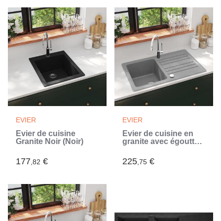
EVIER
EVIER
Évier de cuisine
Évier de cuisine en
Granite Noir (Noir)
granite avec égouttoir
réversible Gris (Gris)
177
€
225
€
,82
,75