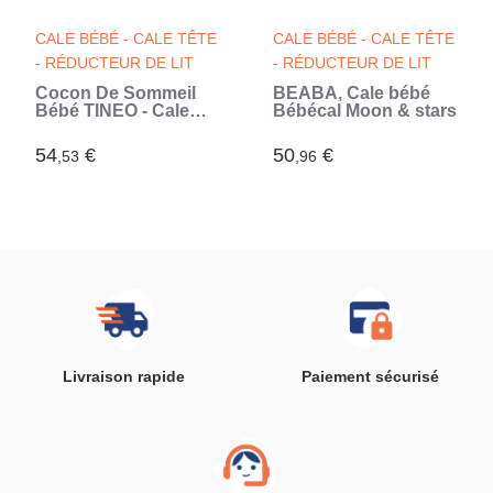
CALE BÉBÉ - CALE TÊTE
CALE BÉBÉ - CALE TÊTE
- RÉDUCTEUR DE LIT
- RÉDUCTEUR DE LIT
Cocon De Sommeil
BEABA, Cale bébé
Bébé TINEO - Cale
Bébécal Moon & stars
Bébé - Plan Incliné
10° - Évolutif -
54
€
50
€
,53
,96
Ajustable - Amovible -
0-3 mois - Cale Tête
Bébé - 58x40cm (Gris)
Livraison rapide
Paiement sécurisé