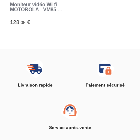
Moniteur vidéo Wi-fi -
MOTOROLA - VM85 -
5 - 300 m - Connecté -
Ecran - Infrarouge -
128
€
,05
Blanc (Blanc)
Livraison rapide
Paiement sécurisé
Service après-vente