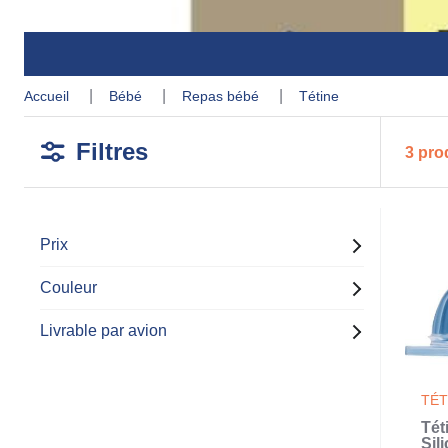
accueil
bébé
repas bébé
tétine
Filtres
3 pro
Prix
Couleur
Livrable par avion
TÉT
Tét
Sil