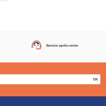
it 3
de 2
Service après-vente
OK