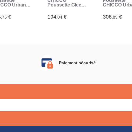
ssette
CHICCO
Poussette
ICCO Urban
Poussette Glee
CHICCO Urb
s - Black
Unven - 4 roues -
Pro - Grey Mi
Noir (Noir)
4
€
194
€
306
€
,75
,04
,89
Paiement sécurisé