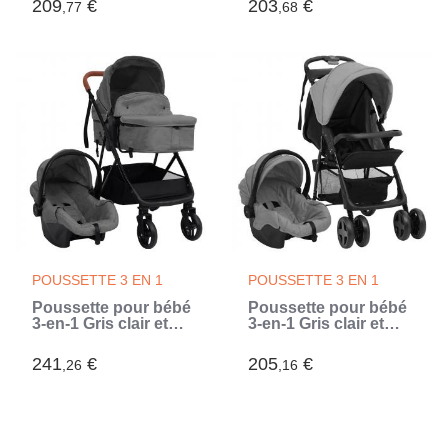
209
€
203
€
,77
,68
POUSSETTE 3 EN 1
POUSSETTE 3 EN 1
Poussette pour bébé
Poussette pour bébé
3-en-1 Gris clair et
3-en-1 Gris clair et
noir Acier (Gris)
noir Acier (Gris)
241
€
205
€
,26
,16