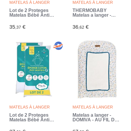
MATELAS À LANGER
MATELAS À LANGER
Lot de 2 Proteges
THERMOBABY
Matelas Bébé Anti
Matelas a langer -
Acariens - 70x140 cm
Blanc muguet (Blanc)
- Alese Imperméable -
35
€
36
€
,37
,62
Bouclette 100% coton
- Absorbant - oeko
Tex
MATELAS À LANGER
MATELAS À LANGER
Lot de 2 Proteges
Matelas a langer -
Matelas Bébé Anti
DOMIVA - AU FIL DE
Acariens - pour
L'EAU - 50x75 cm
Couffin, Nacelle,
(Blanc)