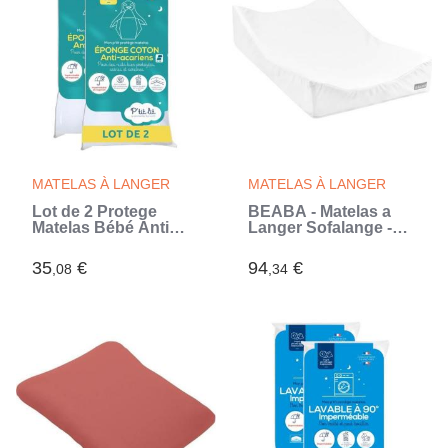
MATELAS À LANGER
MATELAS À LANGER
Lot de 2 Protege
BÉABA - Matelas a
Matelas Bébé Anti
Langer Sofalange -
Acariens P'TIT LIT -
Made In France -
Bouclette 100% coton
Concept Breveté -
35
€
94
€
,08
,34
- Imperméable - 50x85
Plan a Langer Incliné -
cm
Limite Les Reflux -
oekotex - Blanc
(Blanc)