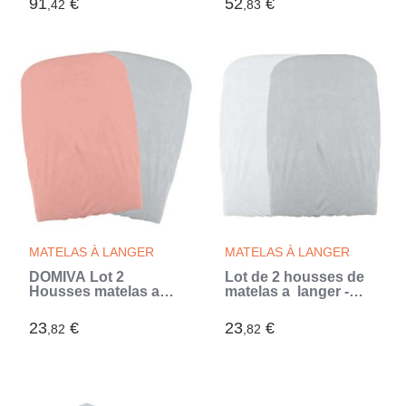
91
€
52
€
,42
,83
Fabriqué En France,
70x50cm (Gris Chiné)
(Gris)
MATELAS À LANGER
MATELAS À LANGER
DOMIVA Lot 2
Lot de 2 housses de
Housses matelas a
matelas a langer -
langer - Polycoton -
Blanc / Perle - 50 X 75
oeko-Tex -
cm
23
€
23
€
,82
,82
Peche/Perle - 50 x 75
cm