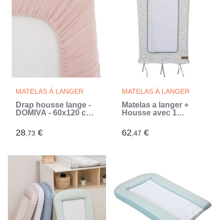
MATELAS À LANGER
MATELAS À LANGER
Drap housse lange -
Matelas a langer +
DOMIVA - 60x120 cm -
Housse avec 1
Vieux rose - Gaze de
éponge imperméable
coton
- DOMIVA - FILOU
28
€
62
€
,73
,47
(Blanc)