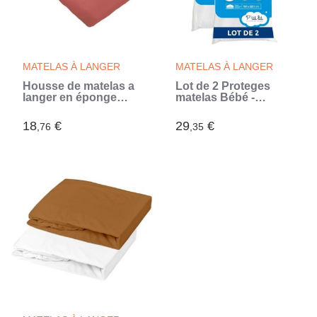
MATELAS À LANGER
MATELAS À LANGER
Housse de matelas a
Lot de 2 Proteges
langer en éponge
matelas Bébé -
bouclette - Terracotta
60x120 cm - Alese
- 50 X 75 cm
Imperméable et Micro
18
€
29
€
,76
,35
Respirante - Lavable
a 90°C - Souple et
Silencieux