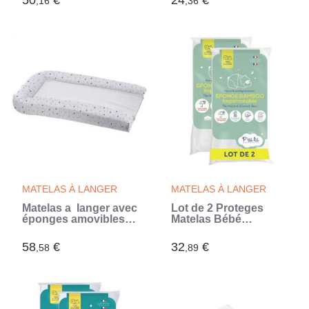
50
€
24
€
,16
,36
X 75 cm (Rouge)
MATELAS À LANGER
MATELAS À LANGER
Matelas a langer avec
Lot de 2 Proteges
éponges amovibles -
Matelas Bébé
blanc / gris - 42 x 70
Bamboo - 60x120 cm -
cm (Blanc)
Alese Imperméable -
58
€
32
€
,58
,89
Viscose Douce - Sans
traitement chimique