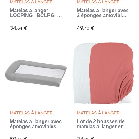
MATELAS À LANGER
MATELAS À LANGER
Matelas a langer -
Matelas a langer avec
LOOPING - BCLPG -
2 éponges amovibles
Plaque mousse - Bleu
- Lilas - 42 x 70 cm
Glacier
(Violet)
34
€
49
€
,64
,40
MATELAS À LANGER
MATELAS À LANGER
Matelas a langer avec
Lot de 2 housses de
éponges amovibles -
matelas a langer en
Gris Perle - 42 x 70 cm
éponge bouclette -
(Gris)
Blanc / Terracotta - 50