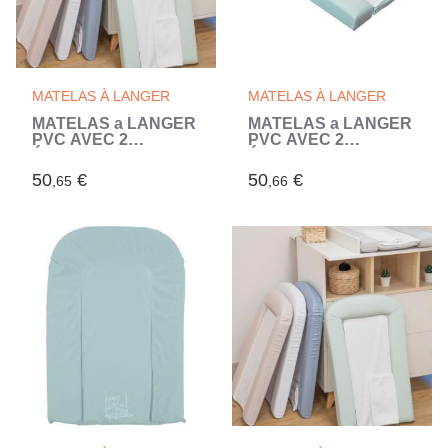
MATELAS À LANGER
MATELAS À LANGER
MATELAS a LANGER
MATELAS a LANGER
PVC AVEC 2
PVC AVEC 2
ÉPONGES
ÉPONGES
AMOVIBLES/CONFORT
AMOVIBLES/CONFORT
50
€
50
€
,65
,66
42x70 cm NUAGE
42x70 cm SAUGE
(Gris)
(Vert)