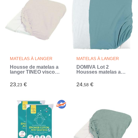
MATELAS À LANGER
MATELAS À LANGER
Housse de matelas a
DOMIVA Lot 2
langer TINEO viscose
Housses matelas a
de bambou
langer - Eponge
polycoton - oeko-Tex
23
€
24
€
,23
,58
- Blanc/Nile - 50 x 75
cm (Bleu)