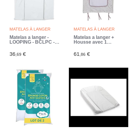
MATELAS À LANGER
MATELAS À LANGER
Matelas a langer -
Matelas a langer +
LOOPING - BCLPC -
Housse avec 1
Plaque mousse -
éponge imperméable
Blanc
- DOMIVA - LILAS
36
€
61
€
,69
,86
(Blanc)