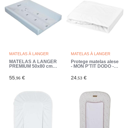
MATELAS À LANGER
MATELAS À LANGER
MATELAS A LANGER
Protege matelas alese
PREMIUM 50x80 cm
- MON P'TIT DODO -
NUAGE (Gris)
1901481 - Molleton
pvc - Antimicrobien -
55
€
24
€
,96
,53
60x120 cm (Blanc)