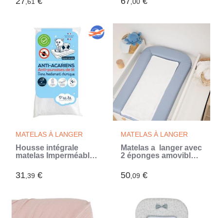
27
€
67
€
,61
,00
Landeau - Alese
Imperméable -
Bouclette 100% coton
- 40x80 cm
MATELAS À LANGER
MATELAS À LANGER
Housse intégrale
Matelas a langer avec
matelas Imperméable
2 éponges amovibles
- Anti-Punaise de lit -
- Bleuet - 42 x 70 cm
70x140x15 cm -
(Bleu)
31
€
50
€
,39
,09
Fermeture a glissiere -
Sans traitement
chimique (Blanc)