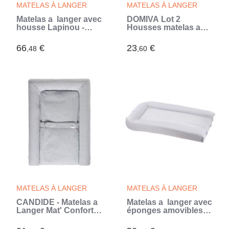
MATELAS À LANGER
MATELAS À LANGER
Matelas a langer avec
DOMIVA Lot 2
housse Lapinou -
Housses matelas a
Rose - 50 x 75 cm
langer - Polycoton -
oeko-Tex - Aqua/Perle
66
€
23
€
,48
,60
- 50 x 75 cm
MATELAS À LANGER
MATELAS À LANGER
CANDIDE - Matelas a
Matelas a langer avec
Langer Mat' Confort,
éponges amovibles -
Ceinture De Maintien,
Blanc - 42 x 70 cm
Facile a Nétoyer,