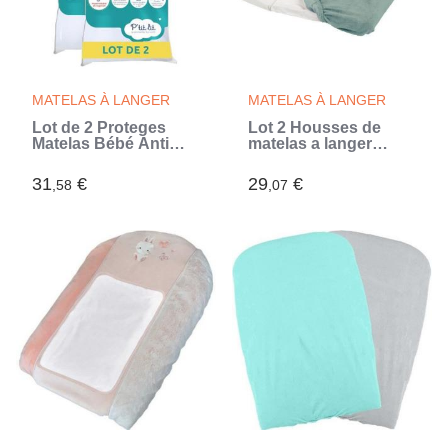
MATELAS À LANGER
MATELAS À LANGER
Lot de 2 Proteges
Lot 2 Housses de
Matelas Bébé Anti
matelas a langer
Acariens - 60x120 cm
TINEO - Vert sauge
- Alese Imperméable -
(Vert)
31
€
29
€
,58
,07
Bouclette 100% coton
- Absorbant