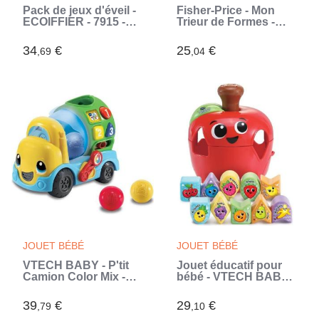
Pack de jeux d'éveil -
Fisher-Price - Mon
ECOIFFIER - 7915 -
Trieur de Formes -
Multicolore - Bleu -
Jouet d'éveil - 6 mois
Abrick (Bleu)
et + FFC84 (Jaune)
34
€
25
€
,69
,04
JOUET BÉBÉ
JOUET BÉBÉ
VTECH BABY - P'tit
Jouet éducatif pour
Camion Color Mix -
bébé - VTECH BABY -
Véhicule Interactif -
Tourni Pomme des
Garçon - 18 mois+ -
Formes - Multicolore -
39
€
29
€
,79
,10
Orange - Multicolore
Rouge - A partir de 12