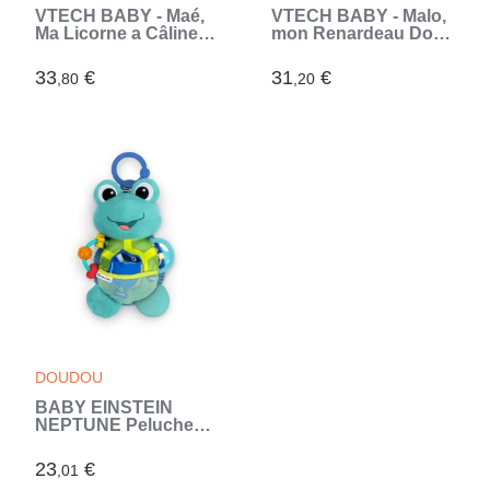
VTECH BABY - Maé,
VTECH BABY - Malo,
Ma Licorne a Câliner
mon Renardeau Dodo
(Rose)
(Multicouleur)
33
€
31
€
,80
,20
DOUDOU
BABY EINSTEIN
NEPTUNE Peluche
doudou bébé tortue,
multisensoriel,
23
€
,01
cadeau bébé 0M+