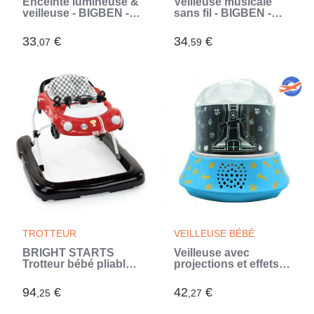
Enceinte lumineuse &
Veilleuse musicale
veilleuse - BIGBEN -
sans fil - BIGBEN -
Koala - Bluetooth 5.0,
Chat - Projection 360°
15W, Veilleuse
- 13 films - 8 mélodies
33
€
34
€
,07
,59
réglable, Minuterie,
- Télécommande -
Batterie USB-C
Batterie USB-C
(Violet)
(Rose)
TROTTEUR
VEILLEUSE BÉBÉ
BRIGHT STARTS
Veilleuse avec
Trotteur bébé pliable
projections et effets
3 en 1, petite voiture ,
sonores Pat'
3 modes de jeux
Patrouille (Bleu)
94
€
42
€
,25
,27
évolutifs, rouge,
cadeau bébé (Rouge)