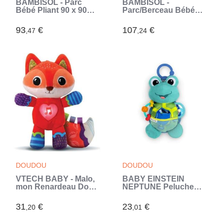
BAMBISOL - Parc
BAMBISOL -
Bébé Pliant 90 x 90cm
Parc/Berceau Bébé
- Espace de Jeux, Sac
Pliant 90x90cm avec 2
de Transport (Blanc)
Niveaux de Couchage
93
€
107
€
,47
,24
- Sac de Transport,
Espace de Jeux
(Blanc)
DOUDOU
DOUDOU
VTECH BABY - Malo,
BABY EINSTEIN
mon Renardeau Dodo
NEPTUNE Peluche
(Multicouleur)
doudou bébé tortue,
multisensoriel,
31
€
23
€
,20
,01
cadeau bébé 0M+
(Blanc)