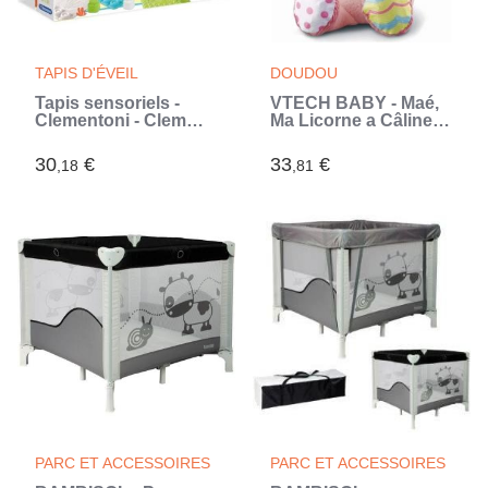
TAPIS D'ÉVEIL
DOUDOU
Tapis sensoriels -
VTECH BABY - Maé,
Clementoni - Clemmy
Ma Licorne a Câliner
- Rouge - Multicolore -
(Rose)
Bébé - Mixte - 6 mois -
30
€
33
€
,18
,81
Caoutchouc souple
(Multicouleur)
PARC ET ACCESSOIRES
PARC ET ACCESSOIRES