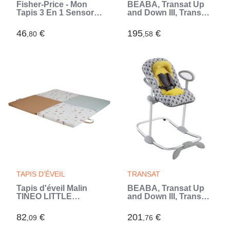
Fisher-Price - Mon
BÉABA, Transat Up
Tapis 3 En 1 Sensoriel
and Down III, Transat
- Jouet Naissance 1Er
Bébé, 3 Positions
Age (Blanc)
d'Inclinaison, 4
46
€
195
€
,80
,58
Hauteurs, Harnais
Sécurité 5 Points, Gris
(Gris)
TAPIS D'ÉVEIL
TRANSAT
Tapis d'éveil Malin
BÉABA, Transat Up
TINEO LITTLE
and Down III, Transat
FARMER 3en1 - Tapis
Bébé, 3 Positions
évolutif multifonction
d'Inclinaison, 4
82
€
201
€
,09
,76
- 120x120 cm (Blanc)
Hauteurs, Harnais
Sécurité 5 Points,