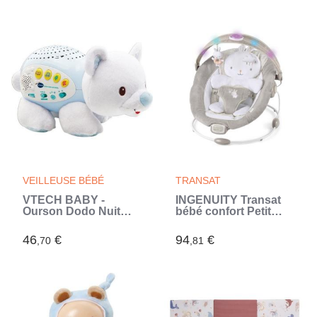
positions
(Gris)
d'inclinaison, jusqu'a
30 mois (Rose)
VEILLEUSE BÉBÉ
TRANSAT
VTECH BABY -
INGENUITY Transat
Ourson Dodo Nuit
bébé confort Petit
Etoilée (Vert)
Lapin, Arche d'éveil
lumineuse, Coussin
46
€
94
€
,70
,81
réducteur amovible,
cadeau bébé (Gris)