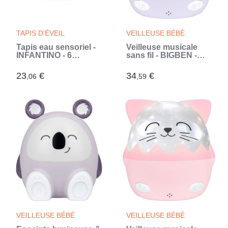
TAPIS D'ÉVEIL
VEILLEUSE BÉBÉ
Tapis eau sensoriel -
Veilleuse musicale
INFANTINO - 6
sans fil - BIGBEN -
personnages flottant -
Koala - Projection
Jouet
360° - 13 films - 8
23
€
34
€
,06
,59
d'apprentissage pour
mélodies -
bébé
Télécommande -
Batterie USB-C
(Violet)
VEILLEUSE BÉBÉ
VEILLEUSE BÉBÉ