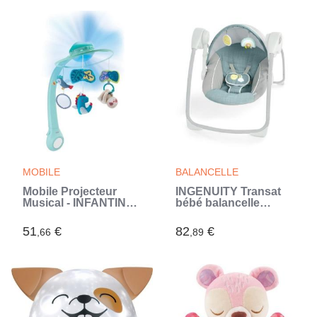
MOBILE
BALANCELLE
Mobile Projecteur
INGENUITY Transat
Musical - INFANTINO -
bébé balancelle
Jolis Reves 3 en 1
électrique Sun Valley,
(Vert)
2 jouets, siege
51
€
82
€
,66
,89
inclinable cadeau
bébé (Bleu)