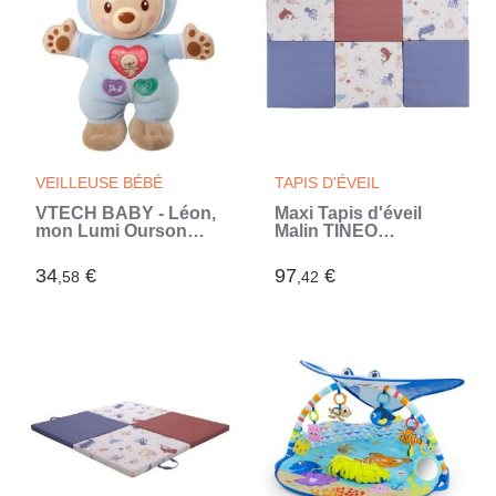
VEILLEUSE BÉBÉ
TAPIS D'ÉVEIL
VTECH BABY - Léon,
Maxi Tapis d'éveil
mon Lumi Ourson
Malin TINEO
(Beige)
TRESORS DE
L'OCEAN 5en1 - Tapis
34
€
97
€
,58
,42
évolutif multifonction
- 120x180x5 cm (Bleu)