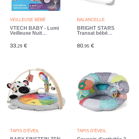
VEILLEUSE BÉBÉ
BALANCELLE
VTECH BABY - Lumi
BRIGHT STARS
Veilleuse Nuit
Transat bébé
Enchantée (Blanc)
balancelle électrique
pliable Toucan arche
33
€
80
€
,29
,95
jouets amovible,
réglages
balancement,
minuterie (Gris)
TAPIS D'ÉVEIL
TAPIS D'ÉVEIL