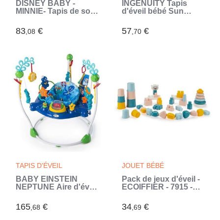
DISNEY BABY -
INGENUITY Tapis
MINNIE- Tapis de sol
d'éveil bébé Sun
éveil bébé évolutif
Valley, arche de jeu en
arche avec jouets
bois - 3 jouets
83
€
57
€
,08
,70
sensoriels et
amovibles - pliable
musicaux, cadeau
(Multicouleur)
bébé (Rose)
TAPIS D'ÉVEIL
JOUET BÉBÉ
BABY EINSTEIN
Pack de jeux d'éveil -
NEPTUNE Aire d'éveil
ECOIFFIER - 7915 -
bébé multi-jouets,
Multicolore - Bleu -
Cadeau Noel bébé,
Abrick (Bleu)
165
€
34
€
,68
,69
pivotant 360° Jouet
tortue amovible, 13