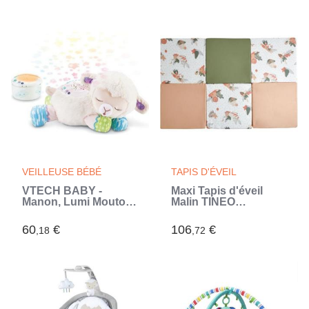
Yellow Palm Tree
(Jaune)
VEILLEUSE BÉBÉ
TAPIS D'ÉVEIL
VTECH BABY -
Maxi Tapis d'éveil
Manon, Lumi Mouton
Malin TINEO
Nuit Etoilée 3 en 1
AMAZONIE 5en1 -
(Blanc)
Tapis évolutif
60
€
106
€
,18
,72
multifonction -
120x180x5 cm (Beige)