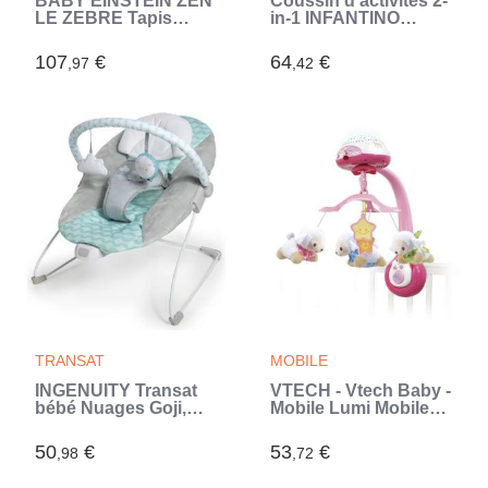
BABY EINSTEIN ZEN
Coussin d'activités 2-
LE ZEBRE Tapis
in-1 INFANTINO
d'éveil arche de jeu
Tummy Time
en bois, jouets
107
€
64
€
,97
,42
multisensoriels, miroir
STEAM, cadeau bébé
0M+ (Blanc)
TRANSAT
MOBILE
INGENUITY Transat
VTECH - Vtech Baby -
bébé Nuages Goji,
Mobile Lumi Mobile
Vibrations
Compte-Moutons
apaisantes, Arche
Rose (Rose)
50
€
53
€
,98
,72
d'éveil avec 2
peluches, Cale tete