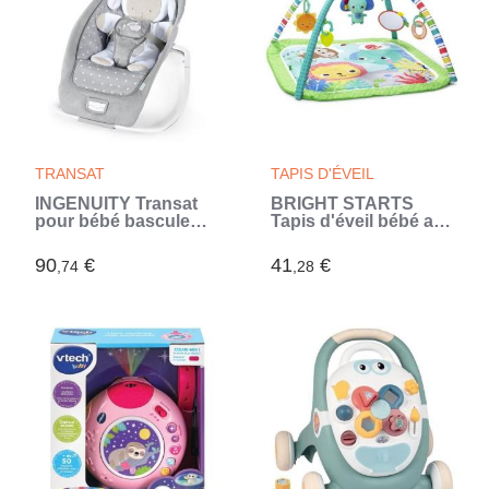
TRANSAT
TAPIS D'ÉVEIL
INGENUITY Transat
BRIGHT STARTS
pour bébé bascule
Tapis d'éveil bébé au
évolutif pliable - Petit
sol évolutif pliable-
Mouton - Position fixe
Jungle Vert- arche
90
€
41
€
,74
,28
ou bascule,cadeau
avec jouets
bébé (Gris)
sensoriels et
musicaux, miroir
(Multicouleur)