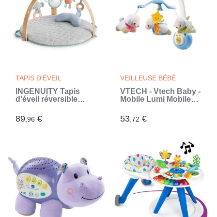
TAPIS D'ÉVEIL
VEILLEUSE BÉBÉ
INGENUITY Tapis
VTECH - Vtech Baby -
d'éveil réversible
Mobile Lumi Mobile
bébé évolutif - Loamy
Compte-Moutons
- pliable, arche de jeu
Bleu (Bleu)
89
€
53
€
,96
,72
en bois amovible, 5
jouets,cadeau bébé
(Gris)