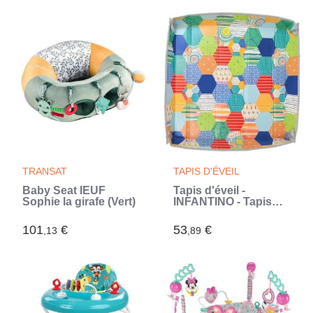
TRANSAT
TAPIS D'ÉVEIL
Baby Seat IEUF
Tapis d'éveil -
Sophie la girafe (Vert)
INFANTINO - Tapis
mousse géant pliable
101
€
53
€
,13
,89