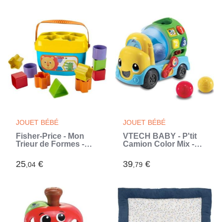
jeux multilingues
(Bleu)
JOUET BÉBÉ
JOUET BÉBÉ
Fisher-Price - Mon
VTECH BABY - P'tit
Trieur de Formes -
Camion Color Mix -
Jouet d'éveil - 6 mois
Véhicule Interactif -
et + FFC84 (Jaune)
Garçon - 18 mois+ -
25
€
39
€
,04
,79
Orange - Multicolore
(Multicouleur)