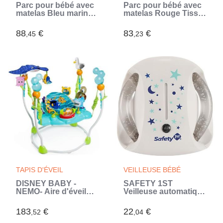
Parc pour bébé avec
Parc pour bébé avec
matelas Bleu marine
matelas Rouge Tissu
Tissu de lin (Bleu)
de lin
88
€
83
€
,45
,23
TAPIS D'ÉVEIL
VEILLEUSE BÉBÉ
DISNEY BABY -
SAFETY 1ST
NEMO- Aire d'éveil
Veilleuse automatique
bébé multi-jouets,
Artic - étoile et lune
cadeau bébé, pivotant
(Blanc)
183
€
22
€
,52
,04
a 360° 13 jeux