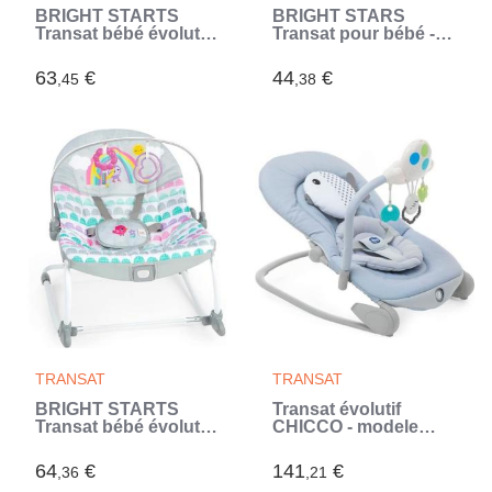
BRIGHT STARTS
BRIGHT STARS
Transat bébé évolutif
Transat pour bébé -
Arc-en Ciel, bleu,
Safari - Arche avec
Vibrations
jouets d'éveil
63
€
44
€
,45
,38
apaisantes, 2
amovible dont un
positions
miroir bébé, Harnais 3
d'inclinaison, 0M +
points (Gris)
jusqu'a 18 kg (Bleu)
TRANSAT
TRANSAT
BRIGHT STARTS
Transat évolutif
Transat bébé évolutif
CHICCO - modele
Arc-en-Ciel, rose,
BALLOON DOTS -
Vibrations
musical, avec arche
64
€
141
€
,36
,21
apaisantes, 2
jouet et vibration