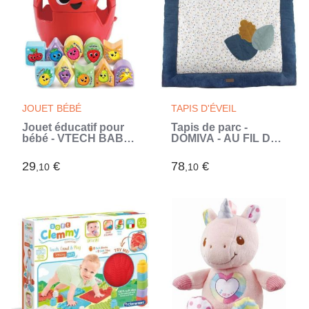
JOUET BÉBÉ
TAPIS D'ÉVEIL
Jouet éducatif pour
Tapis de parc -
bébé - VTECH BABY -
DOMIVA - AU FIL DE
Tourni Pomme des
L'EAU - 100x100 cm
Formes - Multicolore -
(Bleu)
29
€
78
€
,10
,10
Rouge - A partir de 12
mois (Multicouleur)