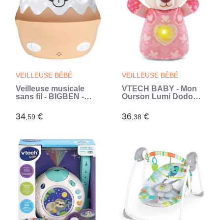
VEILLEUSE BÉBÉ
VEILLEUSE BÉBÉ
Veilleuse musicale
VTECH BABY - Mon
sans fil - BIGBEN -
Ourson Lumi Dodo
Chien - Projection
Rose (Rose)
360° - 13 films - 8
34
€
36
€
,59
,38
mélodies -
Télécommande -
Batterie USB-C (Brun)