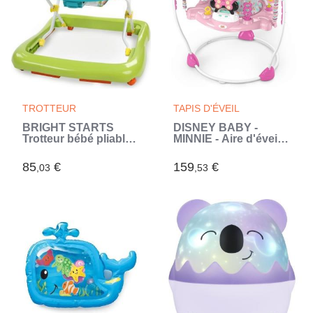
TROTTEUR
TAPIS D'ÉVEIL
BRIGHT STARTS
DISNEY BABY -
Trotteur bébé pliable-
MINNIE - Aire d'éveil
Safari- Jouets
bébé multi-jouets,
interactifs, Hauteur
siege sauteur a
85
€
159
€
,03
,53
Réglable, cadeau
rebonds évolutif,
bébé 6M+ (Vert)
pivotant a 360°,
cadeau bébé (Rose)