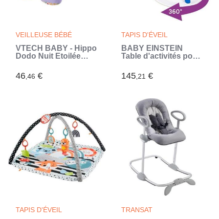
VEILLEUSE BÉBÉ
TAPIS D'ÉVEIL
VTECH BABY - Hippo
BABY EINSTEIN
Dodo Nuit Etoilée
Table d'activités pour
(Violet)
bébé trotteur évolutif
4-en-1 Pivotant a 360°
46
€
145
€
,46
,21
sécurisé, cadeau
bébé, piano, musique
(Bleu)
TAPIS D'ÉVEIL
TRANSAT