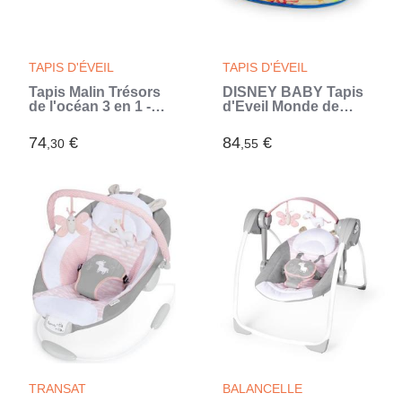
TAPIS D'ÉVEIL
TAPIS D'ÉVEIL
Tapis Malin Trésors
DISNEY BABY Tapis
de l'océan 3 en 1 -
d'Eveil Monde de
Evolutif -
Némo, Musique et
Déhoussable -
Lumieres, Jouets
74
€
84
€
,30
,55
120x120x5 cm
interactifs, Coussin
de support position
plat ventre (Bleu)
TRANSAT
BALANCELLE