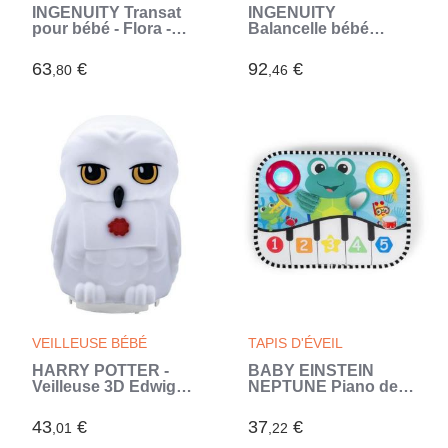
INGENUITY Transat
INGENUITY
pour bébé - Flora -
Balancelle bébé
Arche avec jouets
Compacte Flora
d'éveil amovible, 8
(Rose)
63
€
92
€
,80
,46
Mélodies, Vibrations
apaisantes, cadeau
bébé (Rose)
VEILLEUSE BÉBÉ
TAPIS D'ÉVEIL
HARRY POTTER -
BABY EINSTEIN
Veilleuse 3D Edwige -
NEPTUNE Piano de lit
Diffusion lumiere en
bébé musical pour
couleurs - LEXIBOOK
bébé, découverte
43
€
37
€
,01
,22
(Blanc)
chiffres, cadeau bébé,