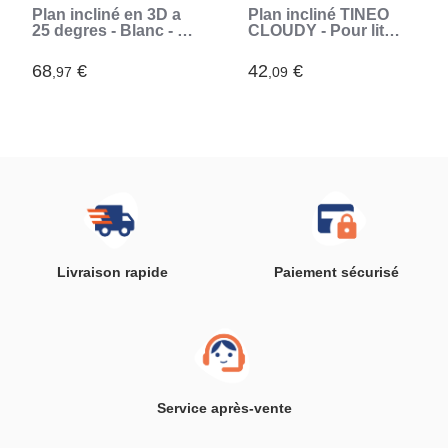
Plan incliné en 3D a
Plan incliné TINEO
25 degres - Blanc - 70
CLOUDY - Pour lit
x 140 cm
60x120 cm -
Inclinaison 10°
68
€
42
€
,97
,09
(Blanc)
Livraison rapide
Paiement sécurisé
Service après-vente