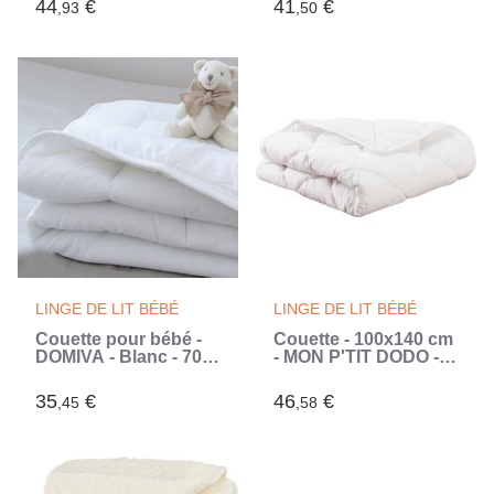
44
€
41
€
,93
,50
creuse siliconée - 1
creuse siliconée - 1
personne - Blanc
personne - Blanc
LINGE DE LIT BÉBÉ
LINGE DE LIT BÉBÉ
Couette pour bébé -
Couette - 100x140 cm
DOMIVA - Blanc - 70 x
- MON P'TIT DODO -
120 cm - Enfant -
Chaude - 100%
Mixte - Uni (Blanc)
Polyester Fibre
35
€
46
€
,45
,58
creuse siliconée - 1
personne - Blanc