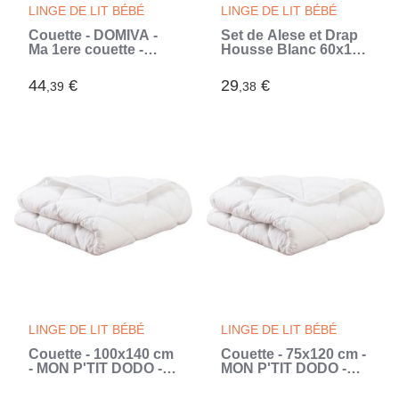
LINGE DE LIT BÉBÉ
LINGE DE LIT BÉBÉ
Couette - DOMIVA -
Set de Alese et Drap
Ma 1ere couette -
Housse Blanc 60x120
Blanc - 100 x 140 cm -
cm - Domiva -
Enfant - 300g/m²
Polyuréthane -
44
€
29
€
,39
,38
(Blanc)
Imperméable et
Respirant
LINGE DE LIT BÉBÉ
LINGE DE LIT BÉBÉ
Couette - 100x140 cm
Couette - 75x120 cm -
- MON P'TIT DODO -
MON P'TIT DODO -
Chaude - 100%
Chaude - 100%
Polyester Fibre
Polyester Fibre