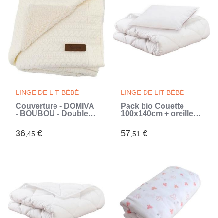
LINGE DE LIT BÉBÉ
LINGE DE LIT BÉBÉ
Couverture - DOMIVA
Pack bio Couette
- BOUBOU - Double
100x140cm + oreiller
face - 75x100 cm
40x60cm - MON P'TIT
DODO - Chaude -
36
€
57
€
,45
,51
100% Polyester Fibre
creuse siliconée - 1
personne - (Blanc)