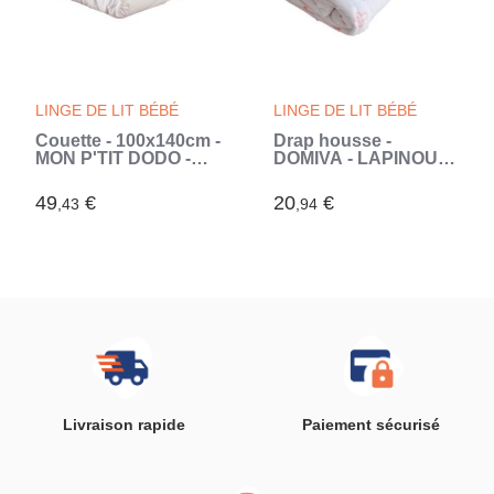
LINGE DE LIT BÉBÉ
LINGE DE LIT BÉBÉ
Couette - 100x140cm -
Drap housse -
MON P'TIT DODO -
DOMIVA - LAPINOU -
Chaude - 100%
Imprimé - 60x120 cm
Polyester Fibre
49
€
20
€
,43
,94
creuse siliconée - 1
personne - Blanc
Livraison rapide
Paiement sécurisé