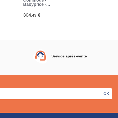
Commode -
Babyprice -
Lapinou - 2
rs -
portes - Une
304
€
,49
niche -
les
Sérigraphie lapin
)
(Blanc)
Service après-vente
OK