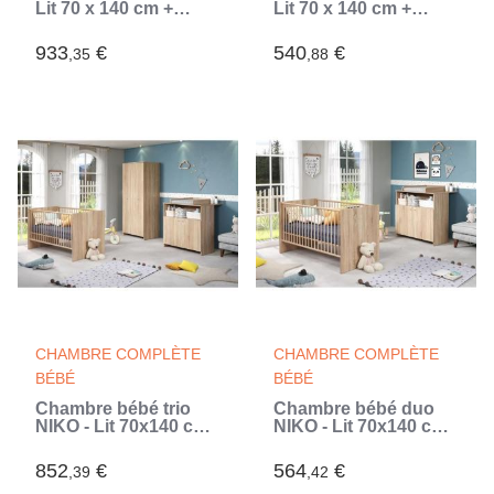
Lit 70 x 140 cm +
Lit 70 x 140 cm +
Commode a langer +
Commode a langer
Armoire OLIVIA -
AHOI - Chene -
933
€
540
€
,35
,88
Chene - TREND
TREND TEAM (Beige)
TEAM (Brun)
CHAMBRE COMPLÈTE
CHAMBRE COMPLÈTE
BÉBÉ
BÉBÉ
Chambre bébé trio
Chambre bébé duo
NIKO - Lit 70x140 cm
NIKO - Lit 70x140 cm
+ Commode a langer
+ Commode a langer
2 portes + Armoire 2
2 portes - Décor
852
€
564
€
,39
,42
portes - Décor chene
chene naturel -