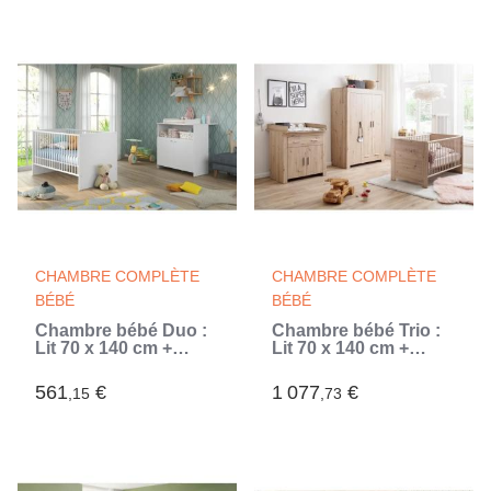
naturel -
TRENDTEAM (Beige)
TRENDTEAM (Beige)
CHAMBRE COMPLÈTE
CHAMBRE COMPLÈTE
BÉBÉ
BÉBÉ
Chambre bébé Duo :
Chambre bébé Trio :
Lit 70 x 140 cm +
Lit 70 x 140 cm +
Commode a langer
Commode a langer +
NIKO - Blanc - TREND
Armoire AHOI - Chene
561
€
1 077
€
,15
,73
TEAM (Blanc)
- TREND TEAM
(Beige)