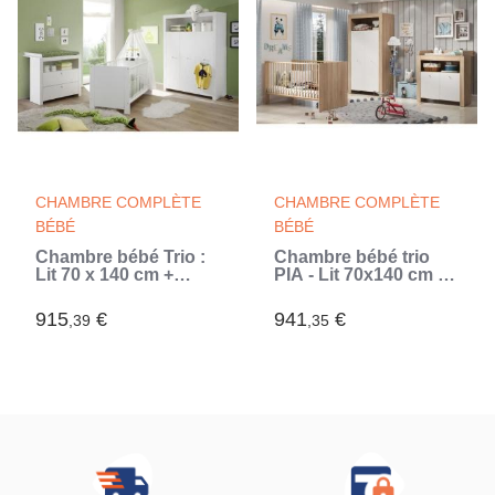
CHAMBRE COMPLÈTE
CHAMBRE COMPLÈTE
BÉBÉ
BÉBÉ
Chambre bébé Trio :
Chambre bébé trio
Lit 70 x 140 cm +
PIA - Lit 70x140 cm +
Commode a langer +
Commode a langer 2
Armoire OLIVIA -
portes + Armoire 2
915
€
941
€
,39
,35
Blanc - TREND TEAM
portes - Décor chene
(Blanc)
sonoma et blanc mat -
TRENDTEAM (Blanc)