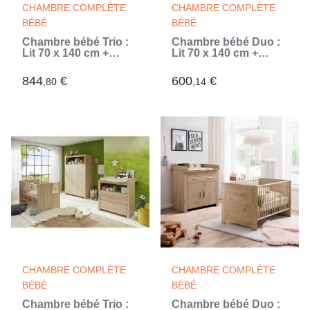
CHAMBRE COMPLÈTE
CHAMBRE COMPLÈTE
BÉBÉ
BÉBÉ
Chambre bébé Trio :
Chambre bébé Duo :
Lit 70 x 140 cm +
Lit 70 x 140 cm +
Commode a langer +
Commode a langer
Armoire NIKO - Blanc
OLIVIA - Chene -
844
€
600
€
,80
,14
- TREND TEAM
TREND TEAM (Beige)
(Blanc)
CHAMBRE COMPLÈTE
CHAMBRE COMPLÈTE
BÉBÉ
BÉBÉ
Chambre bébé Trio :
Chambre bébé Duo :