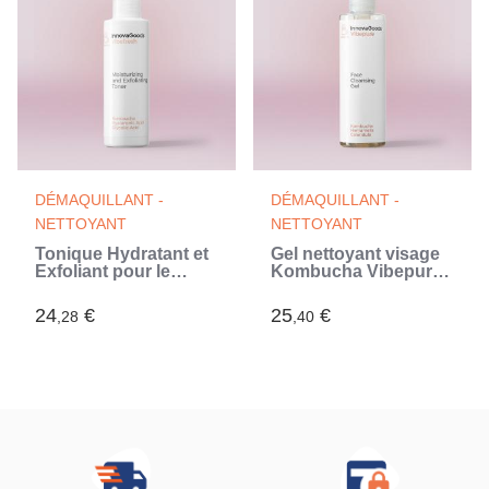
DÉMAQUILLANT -
DÉMAQUILLANT -
NETTOYANT
NETTOYANT
Tonique Hydratant et
Gel nettoyant visage
Exfoliant pour le
Kombucha Vibepure
Visage Kombucha
InnovaGoods 200 ml
Vibefresh
24
€
25
€
,28
,40
InnovaGoods 150 ml