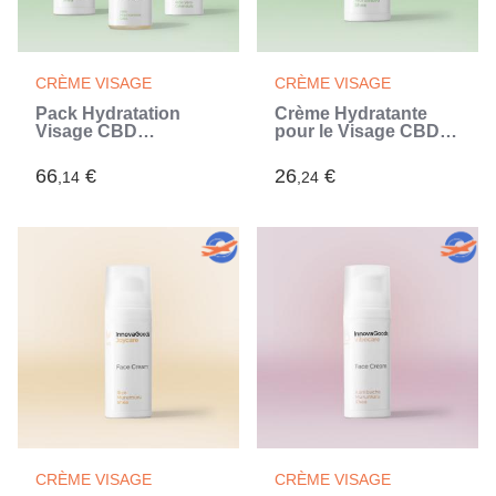
CRÈME VISAGE
CRÈME VISAGE
Pack Hydratation
Crème Hydratante
Visage CBD
pour le Visage CBD
InnovaGoods
Zencare
InnovaGoods 50 ml
66
€
26
€
,14
,24
CRÈME VISAGE
CRÈME VISAGE