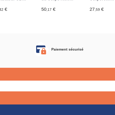
novaGoods
InnovaGoods
Raffermissan
Rice Joyfirm
€
50
€
27
€
42
,17
,59
InnovaGood
250 ml
Paiement sécurisé