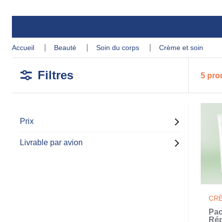
accueil
beauté
soin du corps
crème et soin
Filtres
5 pro
Prix
Livrable par avion
CRÈ
Pa
Rép