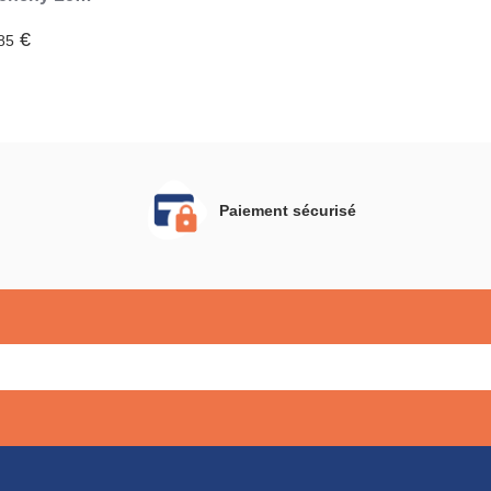
ge Lips N307
 g
€
85
Paiement sécurisé