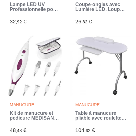
Lampe LED UV
Coupe-ongles avec
Professionnelle pour
Lumière LED, Loupe
Ongles InnovaGoods
et Lime Clail
InnovaGoods
32
€
26
€
,92
,82
MANUCURE
MANUCURE
Kit de manucure et
Table à manucure
pédicure MEDISANA
pliable avec roulettes
MP 815 - Blanc - 7
Blanc (Blanc)
accessoires pour
48
€
104
€
,48
,62
soin des ongles et de