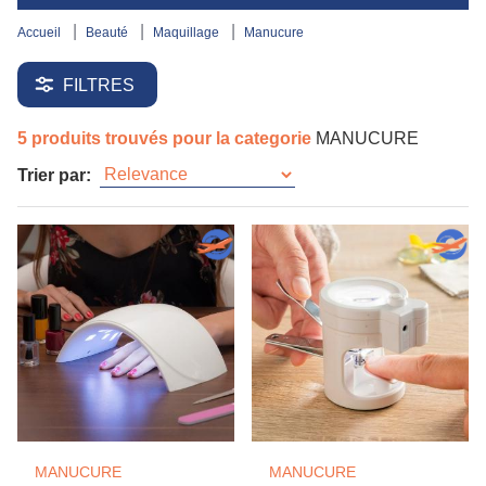
accueil
beauté
maquillage
manucure
FILTRES
5 produits trouvés pour la categorie
MANUCURE
Trier par:
MANUCURE
MANUCURE