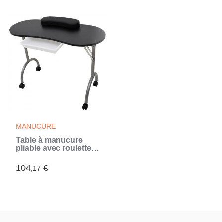
la peau
MANUCURE
Table à manucure
pliable avec roulettes
Noir (Noir)
104
€
,17