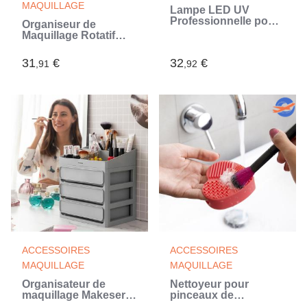
MAQUILLAGE
Lampe LED UV
Professionnelle pour
Organiseur de
Ongles InnovaGoods
Maquillage Rotatif
Rolkup InnovaGoods
31
€
32
€
,91
,92
ACCESSOIRES
ACCESSOIRES
MAQUILLAGE
MAQUILLAGE
Organisateur de
Nettoyeur pour
maquillage Makeser
pinceaux de
InnovaGoods
maquillage Heart