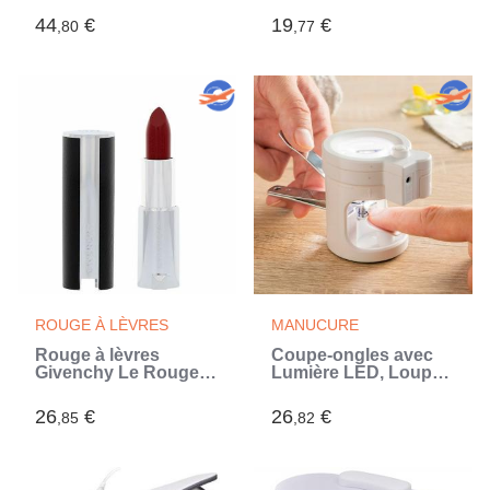
InnovaGoods
44
€
19
€
,80
,77
ROUGE À LÈVRES
MANUCURE
Rouge à lèvres
Coupe-ongles avec
Givenchy Le Rouge
Lumière LED, Loupe
Lips N307 3,4 g
et Lime Clail
InnovaGoods
26
€
26
€
,85
,82