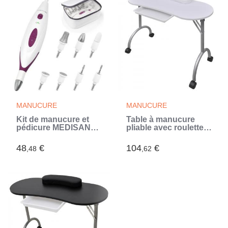
MANUCURE
MANUCURE
Kit de manucure et
Table à manucure
pédicure MEDISANA
pliable avec roulettes
MP 815 - Blanc - 7
Blanc (Blanc)
accessoires pour
48
€
104
€
,48
,62
soin des ongles et de
la peau