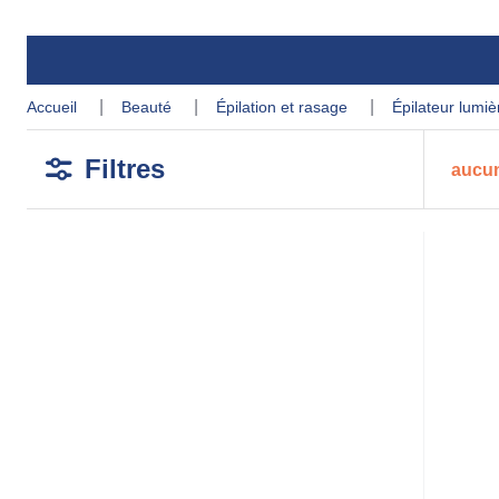
accueil
beauté
épilation et rasage
épilateur lumi
Filtres
aucun