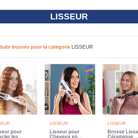
LISSEUR
duits trouvés pour la categorie
LISSEUR
SEUR
LISSEUR
LISSEUR
seur pour
Lisseur pour
Brosse Lissa
cler les
Cheveux en
Céramique