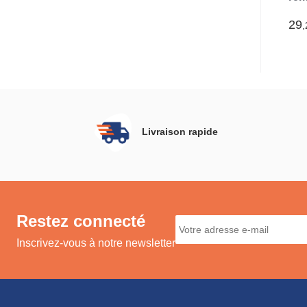
liq
L (
29
,
Livraison rapide
Restez connecté
Inscrivez-vous à notre newsletter