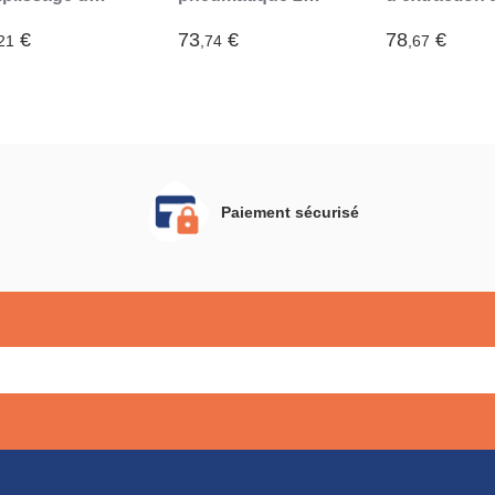
uide de frein 1
(Blanc)
purgeur de fr
Blanc)
pneumatique
€
73
€
78
€
21
,74
,67
bouteille (Bl
Paiement sécurisé