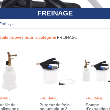
FREINAGE
freinage
duits trouvés pour la categorie
FREINAGE
INAGE
FREINAGE
FREINAGE
teille de
Purgeur de frein
Pompe
plissage de
pneumatique 2 L
d'extraction 