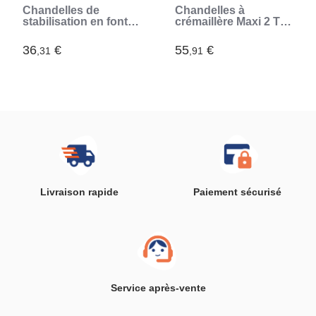
Chandelles de
Chandelles à
stabilisation en fonte
crémaillère Maxi 2 T
d'aluminium
hauteur 280 à 415mm
- MICHELIN - Blocage
36
€
55
€
,31
,91
facile et rapide avec
levier + goupille de
sécurité (Bleu)
Livraison rapide
Paiement sécurisé
Service après-vente