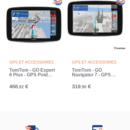
GPS ET ACCESSOIRES
GPS ET ACCESSOIRES
TomTom - GO Expert
TomTom - GO
6 Plus - GPS Poid
Navigator 7 - GPS
Lourd, Bus, voiture -
Voiture - 7 pouces -
Planification de
TomTom Traffic -
466
€
319
€
,82
,90
Parcours - TomTom
Fixation Magnétique -
Traffic - Carte Monde
Carte Europe (Noir)
(Noir)