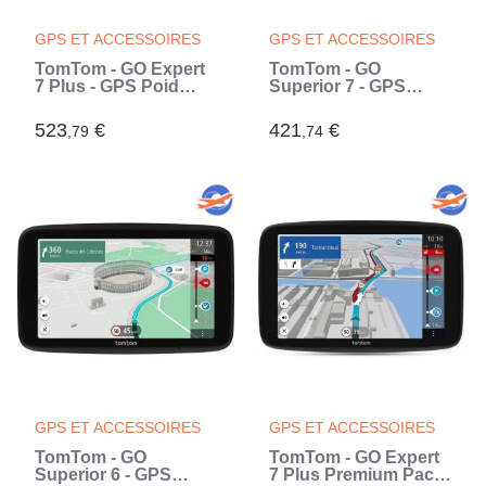
GPS ET ACCESSOIRES
GPS ET ACCESSOIRES
TomTom - GO Expert
TomTom - GO
7 Plus - GPS Poid
Superior 7 - GPS
Lourd, Bus, voiture -
Voiture - 7 pouces -
Planification de
TomTom Traffic - 2
523
€
421
€
,79
,74
Parcours - TomTom
ans de services
Traffic - Carte Monde
Premium inlcus -
(Noir)
Carte Monde (Noir)
GPS ET ACCESSOIRES
GPS ET ACCESSOIRES
TomTom - GO
TomTom - GO Expert
Superior 6 - GPS
7 Plus Premium Pack