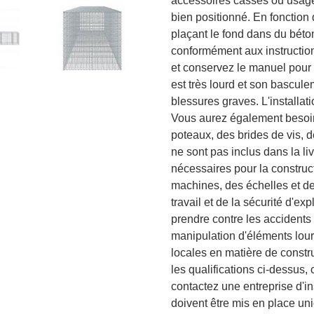
accessoires cassés ou usagé
bien positionné. En fonction d
plaçant le fond dans du béto
conformément aux instruction
et conservez le manuel pour t
est très lourd et son bascul
blessures graves. L'installat
Vous aurez également besoin 
poteaux, des brides de vis, 
ne sont pas inclus dans la l
nécessaires pour la construc
machines, des échelles et d
travail et de la sécurité d'e
prendre contre les accidents 
manipulation d'éléments lou
locales en matière de constr
les qualifications ci-dessus, 
contactez une entreprise d'i
doivent être mis en place un