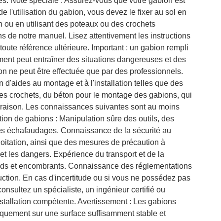
s. Note spéciale : Assurez-vous que votre gabion est
e l'utilisation du gabion, vous devez le fixer au sol en
n ou en utilisant des poteaux ou des crochets
s de notre manuel. Lisez attentivement les instructions
oute référence ultérieure. Important : un gabion rempli
ement peut entraîner des situations dangereuses et des
ion ne peut être effectuée que par des professionnels.
d'aides au montage et à l'installation telles que des
des crochets, du béton pour le montage des gabions, qui
ivraison. Les connaissances suivantes sont au moins
tion de gabions : Manipulation sûre des outils, des
es échafaudages. Connaissance de la sécurité au
xploitation, ainsi que des mesures de précaution à
et les dangers. Expérience du transport et de la
rds et encombrants. Connaissance des réglementations
uction. En cas d'incertitude ou si vous ne possédez pas
consultez un spécialiste, un ingénieur certifié ou
nstallation compétente. Avertissement : Les gabions
iquement sur une surface suffisamment stable et