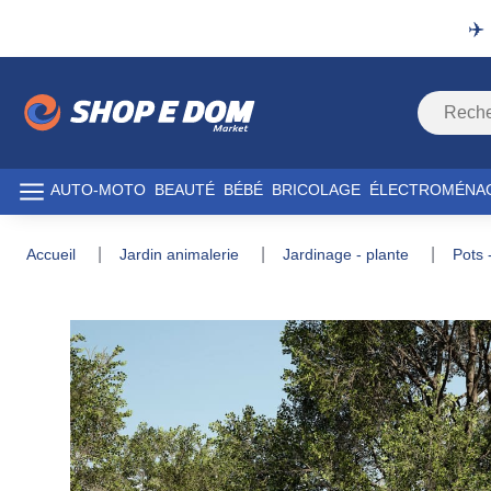
✈️
AUTO-MOTO
BEAUTÉ
BÉBÉ
BRICOLAGE
ÉLECTROMÉNA
accueil
jardin animalerie
jardinage - plante
pots