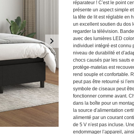
réparateur ! C'est le point ce
présente un aspect simple et é
la tête de lit est réglable en
un excellent soutien du dos l
regarder la télévision. Bande
avec des lumières LED coloré
individuel intégré est connu 
niveau de durabilité et d'adap
chocs causés par les sauts et
protège-matelas est recouvert
rend souple et confortable. 
peut pas être retourné si l'em
symbole de ciseaux peut être
fonctionner comme avant. Ch
dans la boîte pour un montag
la source d'alimentation cert
alimenté par un courant cont
de 5 V n'est pas incluse. Une
endommager l'appareil, ainsi 