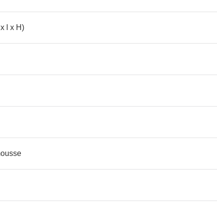
x l x H)
mousse