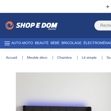
✈️
AUTO-MOTO
BEAUTÉ
BÉBÉ
BRICOLAGE
ÉLECTROMÉNA
accueil
meuble déco
chambre
lit simple
s