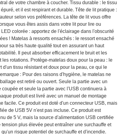
ntral de votre chambre à coucher. Tissu durable : le tissu
puré, et il est respirant et durable. Tête de lit pratique :
 hauteur selon vos préférences. La tête de lit vous offre
orsque vous êtes assis dans votre lit pour lire ou
 LED colorée : apportez de l'éclairage dans l'obscurité
es ! Matelas à ressorts ensachés : le ressort ensaché
pour sa très haute qualité tout en assurant un haut
tabilité. Il peut absorber efficacement le bruit et les
 les rotations. Protège-matelas doux pour la peau : le
 d'un tissu résistant et doux pour la peau, ce qui le
Remarque : Pour des raisons d'hygiène, le matelas ne
ballage est retiré ou ouvert. Seule la partie avec un
 coupée et seule la partie avec l'USB continuera à
aque produit est livré avec un manuel de montage
e facile. Ce produit est doté d'un connecteur USB, mais
ifiée de USB 5V n'est pas incluse. Ce produit est
inu de 5 V, mais la source d'alimentation USB certifiée
 tension plus élevée peut entraîner une surchauffe et
qu'un risque potentiel de surchauffe et d'incendie.