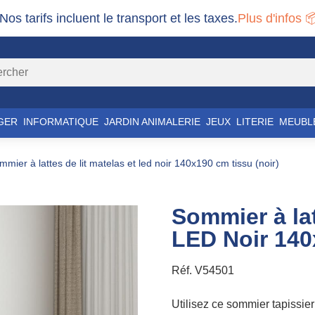
 Nos tarifs incluent le transport et les taxes.
Plus d'infos 
GER
INFORMATIQUE
JARDIN ANIMALERIE
JEUX
LITERIE
MEUBL
ommier à lattes de lit matelas et led noir 140x190 cm tissu (noir)
Sommier à lat
LED Noir 140
Réf.
V54501
Utilisez ce sommier tapissie