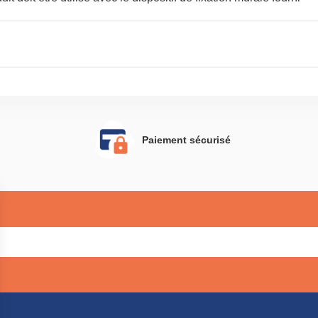
 d'empêcher vos meubles de
basculer
Paiement sécurisé