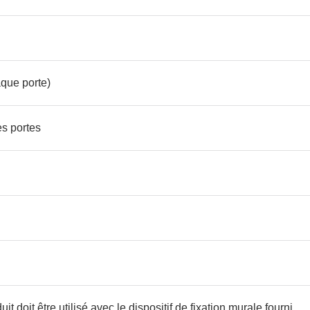
aque porte)
es portes
it doit être utilisé avec le dispositif de fixation murale fourni