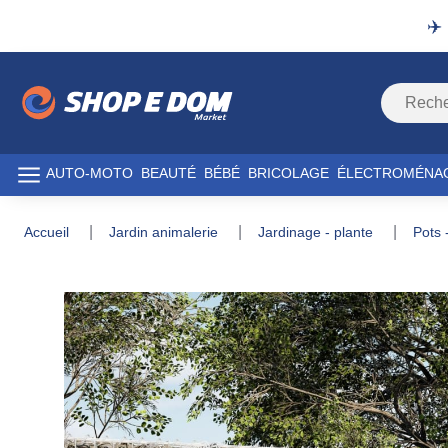
✈️
AUTO-MOTO
BEAUTÉ
BÉBÉ
BRICOLAGE
ÉLECTROMÉNA
accueil
jardin animalerie
jardinage - plante
pots