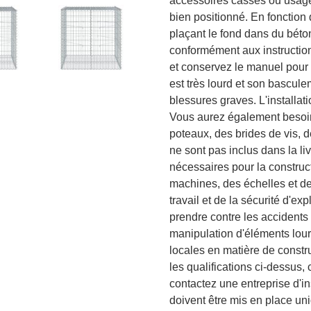
accessoires cassés ou usagé
bien positionné. En fonction d
plaçant le fond dans du béto
conformément aux instruction
et conservez le manuel pour t
est très lourd et son bascul
blessures graves. L'installat
Vous aurez également besoin 
poteaux, des brides de vis, 
ne sont pas inclus dans la l
nécessaires pour la construc
machines, des échelles et d
travail et de la sécurité d'e
prendre contre les accidents 
manipulation d'éléments lou
locales en matière de constr
les qualifications ci-dessus, 
contactez une entreprise d'i
doivent être mis en place un