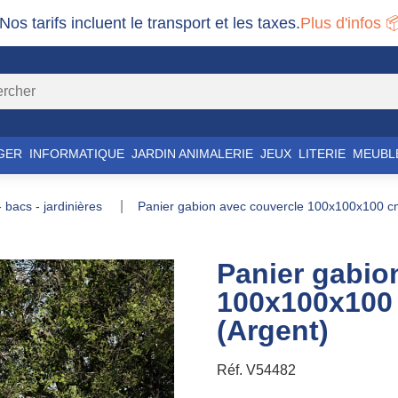
 Nos tarifs incluent le transport et les taxes.
Plus d'infos 
GER
INFORMATIQUE
JARDIN ANIMALERIE
JEUX
LITERIE
MEUBL
 - bacs - jardinières
panier gabion avec couvercle 100x100x100 cm
Panier gabio
100x100x100 
(Argent)
Réf.
V54482