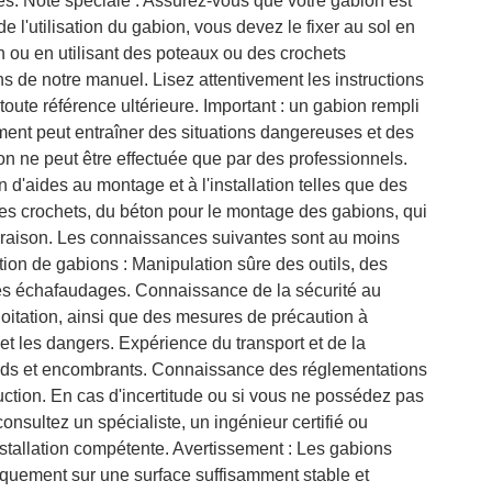
s. Note spéciale : Assurez-vous que votre gabion est
e l'utilisation du gabion, vous devez le fixer au sol en
n ou en utilisant des poteaux ou des crochets
s de notre manuel. Lisez attentivement les instructions
oute référence ultérieure. Important : un gabion rempli
ement peut entraîner des situations dangereuses et des
ion ne peut être effectuée que par des professionnels.
d'aides au montage et à l'installation telles que des
des crochets, du béton pour le montage des gabions, qui
ivraison. Les connaissances suivantes sont au moins
tion de gabions : Manipulation sûre des outils, des
es échafaudages. Connaissance de la sécurité au
xploitation, ainsi que des mesures de précaution à
et les dangers. Expérience du transport et de la
rds et encombrants. Connaissance des réglementations
uction. En cas d'incertitude ou si vous ne possédez pas
consultez un spécialiste, un ingénieur certifié ou
nstallation compétente. Avertissement : Les gabions
iquement sur une surface suffisamment stable et