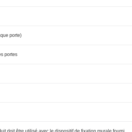
aque porte)
es portes
it doit être utilisé avec le dispositif de fixation murale fourni