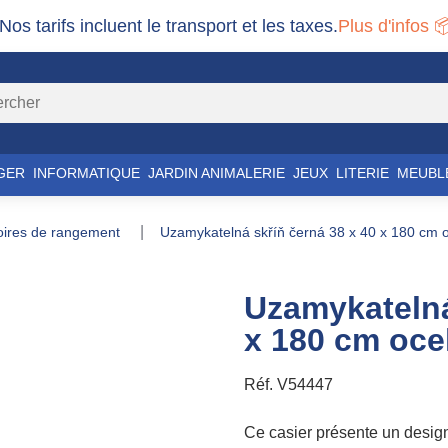
 Nos tarifs incluent le transport et les taxes.
Plus d'infos 
GER
INFORMATIQUE
JARDIN ANIMALERIE
JEUX
LITERIE
MEUBL
soires de rangement
uzamykatelná skříň černá 38 x 40 x 180 cm o
Uzamykatelná
x 180 cm ocel
Réf.
V54447
Ce casier présente un desig