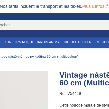
 Nos tarifs incluent le transport et les taxes.
Plus d'infos 
GER
INFORMATIQUE
JARDIN ANIMALERIE
JEUX
LITERIE
MEUBL
intage nástěnné hodiny květina 60 cm (multicouleur)
Vintage nást
60 cm (Multi
Réf.
V54419
Cette horloge murale de styl