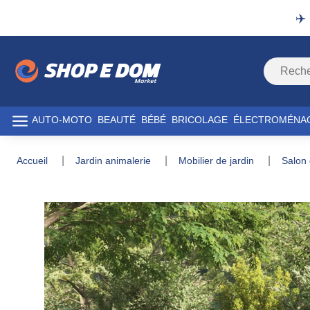
✈️
AUTO-MOTO
BEAUTÉ
BÉBÉ
BRICOLAGE
ÉLECTROMÉNA
accueil
jardin animalerie
mobilier de jardin
salon