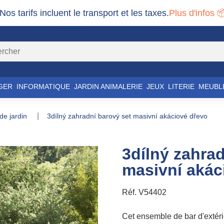
 Nos tarifs incluent le transport et les taxes.
Plus d'infos 
GER
INFORMATIQUE
JARDIN ANIMALERIE
JEUX
LITERIE
MEUBL
 de jardin
3dílný zahradní barový set masivní akáciové dřevo
3dílný zahrad
masivní akác
Réf.
V54402
Cet ensemble de bar d'extéri