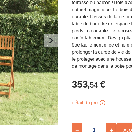
terrasse ou balcon ! Bois d'a
naturel magnifique. Le bois d
durable. Dessus de table robu
table de bar offre un espace 
pieds confortable : le repos
confortablement. Design pliabl
être facilement pliée et ne 
prolonger la durée de vie de
le protéger avec une housse
de montage dans la boîte po
353
€
,54
détail du prix
AJO