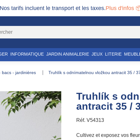
 Nos tarifs incluent le transport et les taxes.
Plus d'infos 
GER
INFORMATIQUE
JARDIN ANIMALERIE
JEUX
LITERIE
MEUBL
 - bacs - jardinières
truhlík s odnímatelnou vložkou antracit 35 / 37
Truhlík s od
antracit 35 / 
Réf.
V54313
Cultivez et exposez vos fleur