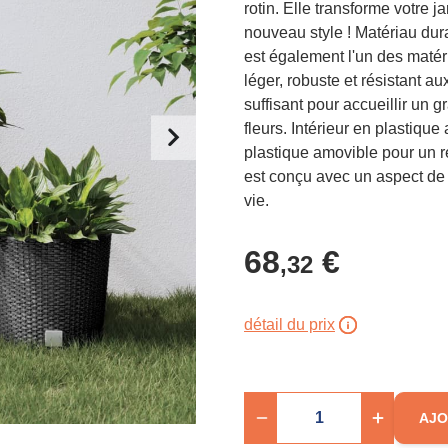
rotin. Elle transforme votre j
nouveau style ! Matériau dura
est également l'un des matéria
léger, robuste et résistant a
suffisant pour accueillir un
fleurs. Intérieur en plastique
plastique amovible pour un re
est conçu avec un aspect de 
vie.
68
€
,32
détail du prix
AJO