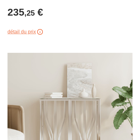
235
€
,25
détail du prix