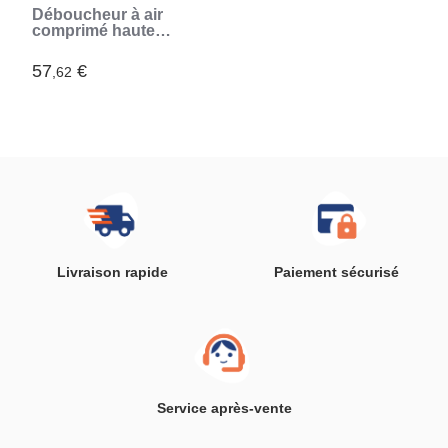
Déboucheur à air
comprimé haute
pression avec
accessoires et
57
€
,62
manomètre 5 en 1
Jetpro InnovaGoods
Livraison rapide
Paiement sécurisé
Service après-vente