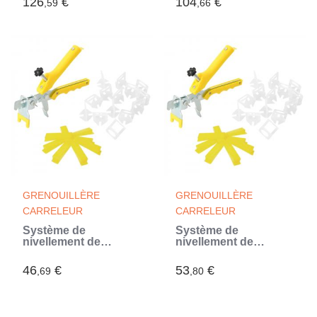
126
€
104
€
,59
,66
GRENOUILLÈRE
GRENOUILLÈRE
CARRELEUR
CARRELEUR
Système de
Système de
nivellement de
nivellement de
carrelage 250 cales
carrelage 250 cales
500 clips 2 mm
500 clips 3 mm
46
€
53
€
,69
,80