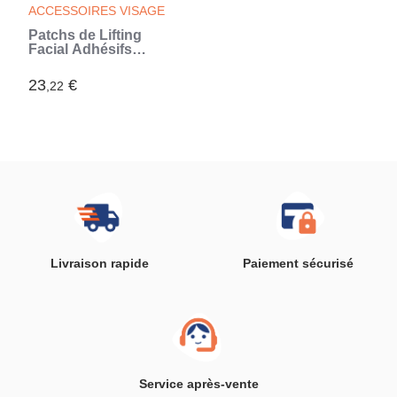
ACCESSOIRES VISAGE
Patchs de Lifting
Facial Adhésifs
Invisibles Liftrik
InnovaGoods 40
23
€
,22
Unités
Livraison rapide
Paiement sécurisé
Service après-vente