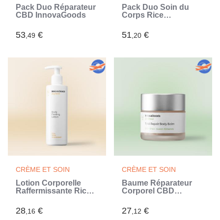
Pack Duo Réparateur
Pack Duo Soin du
CBD InnovaGoods
Corps Rice
InnovaGoods
53
€
51
€
,49
,20
CRÈME ET SOIN
CRÈME ET SOIN
Lotion Corporelle
Baume Réparateur
Raffermissante Rice
Corporel CBD
Joyfirm InnovaGoods
Zenheal InnovaGoods
250 ml
50 ml
28
€
27
€
,16
,12