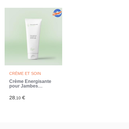
CRÈME ET SOIN
Crème Énergisante
pour Jambes
Fatiguées CBD
Zencalm
28
€
,10
InnovaGoods 200 ml