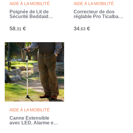
AIDE À LA MOBILITÉ
AIDE À LA MOBILITÉ
Poignée de Lit de
Correcteur de dos
Sécurité Beddaid
réglable Pro Ticalbak
InnovaGoods
InnovaGoods
58
€
34
€
,31
,63
AIDE À LA MOBILITÉ
Canne Extensible
avec LED, Alarme et
Poignée Mécanique
Hannde InnovaGoods