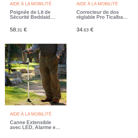
AIDE À LA MOBILITÉ
AIDE À LA MOBILITÉ
Poignée de Lit de
Correcteur de dos
Sécurité Beddaid
réglable Pro Ticalbak
InnovaGoods
InnovaGoods
58
€
34
€
,31
,63
AIDE À LA MOBILITÉ
Canne Extensible
avec LED, Alarme et
Poignée Mécanique
Hannde InnovaGoods