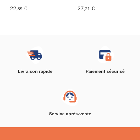
Nanocristaux Frepil
Voyant LED Epiluch
InnovaGoods
InnovaGoods
22
€
27
€
,89
,21
Livraison rapide
Paiement sécurisé
Service après-vente