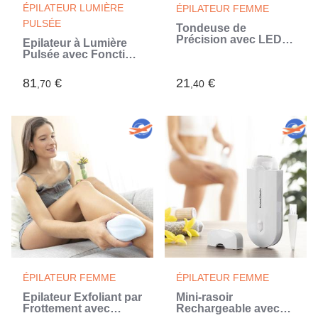
ÉPILATEUR LUMIÈRE
ÉPILATEUR FEMME
PULSÉE
Tondeuse de
Précision avec LED
Épilateur à Lumière
pour Poils du Visage
Pulsée avec Fonction
InnovaGoods
Froid et Accessoires
Kulepil InnovaGoods
81
€
21
€
,70
,40
ÉPILATEUR FEMME
ÉPILATEUR FEMME
Épilateur Exfoliant par
Mini-rasoir
Frottement avec
Rechargeable avec